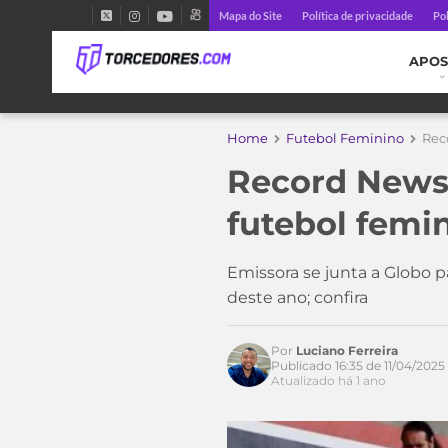
Mapa do Site
Política de privacidade
Pol
APOS
Home
Futebol Feminino
Rec
Record News
futebol femi
Emissora se junta a Globo pa
deste ano; confira
Por
Luciano Ferreira
Acesse o perfil do autor
Publicado 16:35 de 11/04/2025
no Twitter
Atualizado há 1 ano