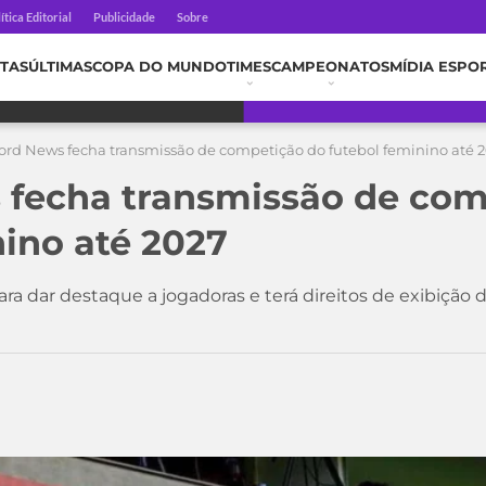
ítica Editorial
Publicidade
Sobre
TAS
ÚLTIMAS
COPA DO MUNDO
TIMES
CAMPEONATOS
MÍDIA ESPO
ord News fecha transmissão de competição do futebol feminino até 
 fecha transmissão de com
nino até 2027
ra dar destaque a jogadoras e terá direitos de exibição d