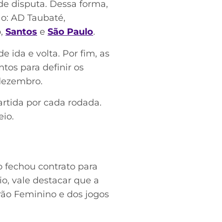
de disputa. Dessa forma,
ão: AD Taubaté,
o,
Santos
e
São Paulo
.
 ida e volta. Por fim, as
tos para definir os
 dezembro.
rtida por cada rodada.
eio.
 fechou contrato para
io, vale destacar que a
rão Feminino e dos jogos