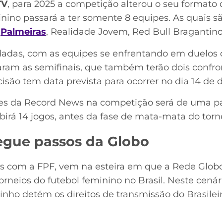
TV
, para 2025 a competição alterou o seu formato 
inino passará a ter somente 8 equipes. As quais s
,
Palmeiras
, Realidade Jovem, Red Bull Bragantin
adas, com as equipes se enfrentando em duelos de
ram as semifinais, que também terão dois confron
decisão tem data prevista para ocorrer no dia 14 de
es da Record News na competição será de uma pa
birá 14 jogos, antes da fase de mata-mata do torn
egue passos da Globo
s com a FPF, vem na esteira em que a Rede Globo
torneios do futebol feminino no Brasil. Neste cenár
inho detém os direitos de transmissão do Brasilei