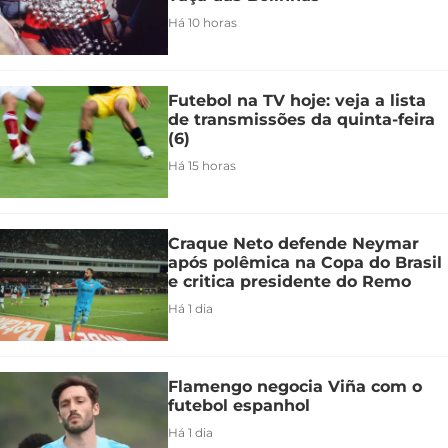
Há 10 horas
Futebol na TV hoje: veja a lista
de transmissões da quinta-feira
(6)
Há 15 horas
Craque Neto defende Neymar
após polêmica na Copa do Brasil
e critica presidente do Remo
Há 1 dia
Flamengo negocia Viña com o
futebol espanhol
Há 1 dia