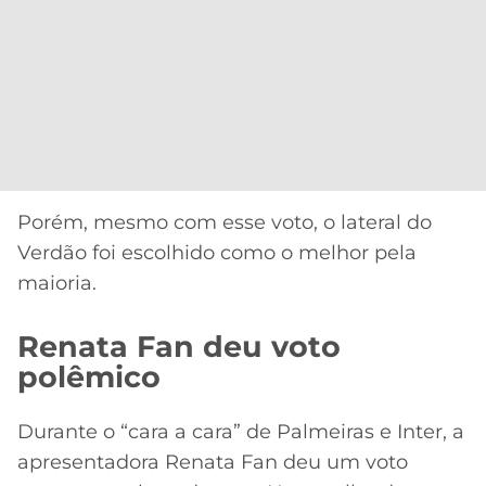
Porém, mesmo com esse voto, o lateral do
Verdão foi escolhido como o melhor pela
maioria.
Renata Fan deu voto
polêmico
Durante o “cara a cara” de Palmeiras e Inter, a
apresentadora Renata Fan deu um voto