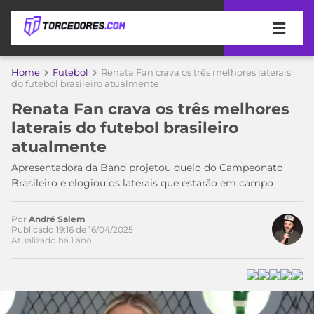
APOSTAS
Home
Futebol
Renata Fan crava os três melhores laterais
do futebol brasileiro atualmente
ÚLTIMAS
DICAS
Renata Fan crava os três melhores
DE
laterais do futebol brasileiro
APOSTA
COPA
atualmente
Acesse o perfil do autor
DO
no Twitter
MUNDO
MELHORES
Apresentadora da Band projetou duelo do Campeonato
SITES
Brasileiro e elogiou os laterais que estarão em campo
DE
TIMES
APOSTAS
Por
André Salem
2026
Publicado 19:16 de 16/04/2025
Atualizado há 1 ano
CAMPEONATOS
MEU
TIME
CÓDIGO
MÍDIA
PROMOCIONAL
BRASILEIRÃO
ESPORTIVA
BETBOOM
PALMEIRAS
SÉRIE
A