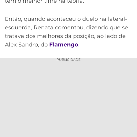
tem o melhor time na teoria.
Então, quando aconteceu o duelo na lateral-
esquerda, Renata comentou, dizendo que se
tratava dos melhores da posição, ao lado de
Alex Sandro, do
Flamengo
.
PUBLICIDADE