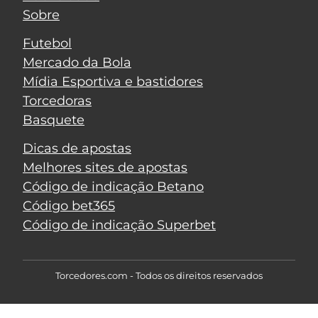
Sobre
Futebol
Mercado da Bola
Mídia Esportiva e bastidores
Torcedoras
Basquete
Dicas de apostas
Melhores sites de apostas
Código de indicação Betano
Código bet365
Código de indicação Superbet
Torcedores.com - Todos os direitos reservados