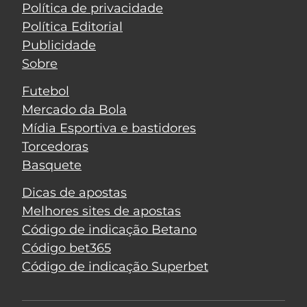
Política de privacidade
Política Editorial
Publicidade
Sobre
Futebol
Mercado da Bola
Mídia Esportiva e bastidores
Torcedoras
Basquete
Dicas de apostas
Melhores sites de apostas
Código de indicação Betano
Código bet365
Código de indicação Superbet