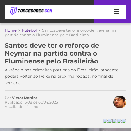
APOSTAS
Home
Futebol
Santos deve ter o reforço de Neymar na
partida contra o Fluminense pelo Brasileirão
ÚLTIMAS
DICAS
Santos deve ter o reforço de
DE
Neymar na partida contra o
APOSTA
COPA
Fluminense pelo Brasileirão
DO
MUNDO
MELHORES
Ausência nas primeiras partidas do Brasileirão, atacante
SITES
poderá voltar ao Peixe na próxima rodada, no final de
DE
semana
TIMES
APOSTAS
2026
Por
Victor Martins
CAMPEONATOS
MEU
Publicado 16:08 de 07/04/2025
Atualizado há 1 ano
TIME
CÓDIGO
MÍDIA
PROMOCIONAL
BRASILEIRÃO
ESPORTIVA
BETBOOM
PALMEIRAS
SÉRIE
A