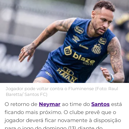
MERCADO
CÓDIGO
CORINTHIANS
DA
DE
LIBERTADORES
BOLA
INDICAÇÃO
SÃO
BET365
PAULO
COPA
PALPITES
DO
CÓDIGO
BRASIL
SANTOS
BETANO
PREMIER
FLAMENGO
MELHORES
LEAGUE
APPS
DE
FLUMINENSE
COPA
APOSTAS
SUL-
Jogador pode voltar contra o Fluminense (Foto: Raul
Baretta/ Santos FC)
BOTAFOGO
AMERICANA
CASSINOS
O retorno de
Neymar
ao time do
Santos
está
ONLINE
VASCO
LIGA
ficando mais próximo. O clube prevê que o
DOS
jogador deverá ficar novamente à disposição
MELHORES
CAMPEÕES
INTERNACIONAL
para o jogo do domingo (13) diante do