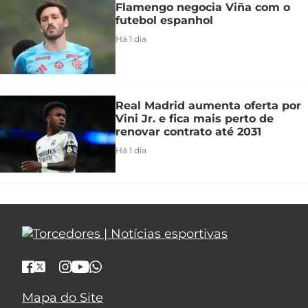
Flamengo negocia Viña com o
futebol espanhol
Há 1 dia
Real Madrid aumenta oferta por
Vini Jr. e fica mais perto de
renovar contrato até 2031
Há 1 dia
Mapa do Site