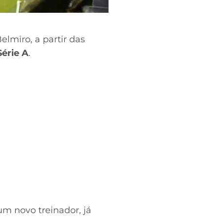
elmiro, a partir das
Série A
.
m novo treinador, já