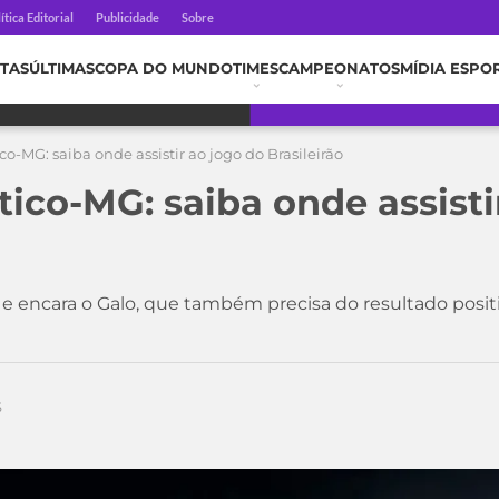
ítica Editorial
Publicidade
Sobre
TAS
ÚLTIMAS
COPA DO MUNDO
TIMES
CAMPEONATOS
MÍDIA ESPO
ico-MG: saiba onde assistir ao jogo do Brasileirão
tico-MG: saiba onde assisti
a e encara o Galo, que também precisa do resultado positi
5