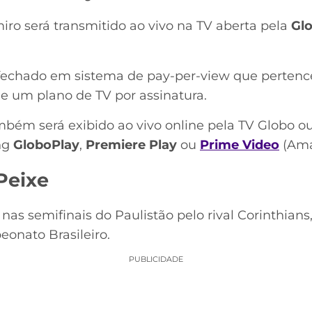
iro será transmitido ao vivo na TV aberta pela
Gl
fechado em sistema de pay-per-view que pertenc
de um plano de TV por assinatura.
ambém será exibido
ao vivo online pela TV Globo 
ng
GloboPlay
,
Premiere Play
ou
Prime Video
(Ama
Peixe
nas semifinais do Paulistão pelo rival Corinthia
nato Brasileiro.
PUBLICIDADE