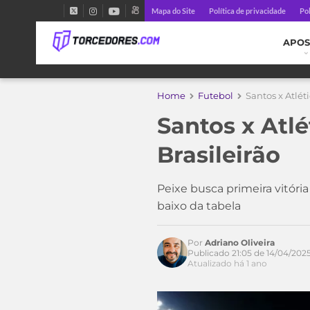
Mapa do Site
Política de privacidade
Pol
APOS
Home
Futebol
Santos x Atlét
Santos x Atlé
Brasileirão
Peixe busca primeira vitóri
baixo da tabela
Por
Adriano Oliveira
Publicado 21:05 de 14/04/202
Atualizado há 1 ano