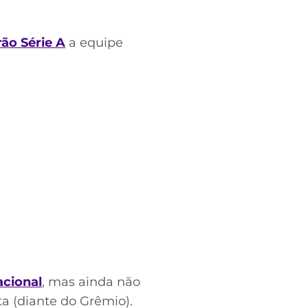
rão Série A
a equipe
acional
, mas ainda não
ta (diante do Grêmio).