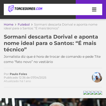
APOSTAS
Home
Futebol
Sormani descarta Dorival e aponta nome
ideal para o Santos: “É mais técnico”
ÚLTIMAS
DICAS
Sormani descarta Dorival e aponta
DE
nome ideal para o Santos: “É mais
APOSTA
COPA
técnico”
DO
MUNDO
MELHORES
Jornalista diz que é hora de trocar de comando e pede Tite
SITES
como “fato novo” no vestiário
DE
TIMES
APOSTAS
Por
Paulo Foles
2026
Publicado 12:36 de 07/04/2025
Atualizado há 1 ano
CAMPEONATOS
MEU
TIME
CÓDIGO
MÍDIA
PROMOCIONAL
BRASILEIRÃO
Acesse o perfil do autor
ESPORTIVA
BETBOOM
PALMEIRAS
SÉRIE
no Twitter
A