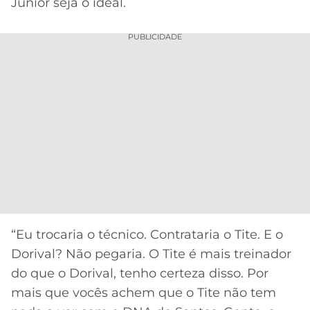
CASSINOS
Júnior seja o ideal.
ONLINE
LALIGA
2026
GRÊMIO
PUBLICIDADE
ATLÉTICO
MG
CRUZEIRO
“Eu trocaria o técnico. Contrataria o Tite. E o
Dorival? Não pegaria. O Tite é mais treinador
do que o Dorival, tenho certeza disso. Por
mais que vocês achem que o Tite não tem