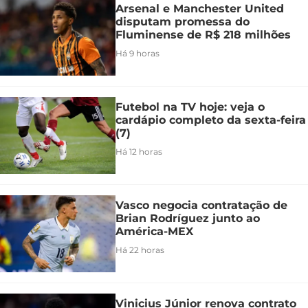
Arsenal e Manchester United
disputam promessa do
Fluminense de R$ 218 milhões
Há 9 horas
Futebol na TV hoje: veja o
cardápio completo da sexta-feira
(7)
Há 12 horas
Vasco negocia contratação de
Brian Rodríguez junto ao
América-MEX
Há 22 horas
Vinicius Júnior renova contrato