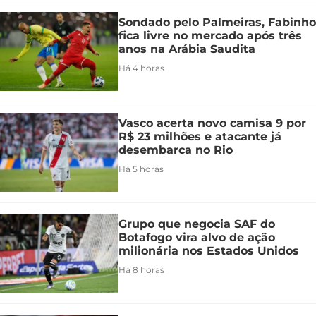
Sondado pelo Palmeiras, Fabinho
fica livre no mercado após três
anos na Arábia Saudita
Há 4 horas
Vasco acerta novo camisa 9 por
R$ 23 milhões e atacante já
desembarca no Rio
Há 5 horas
Grupo que negocia SAF do
Botafogo vira alvo de ação
milionária nos Estados Unidos
Há 8 horas