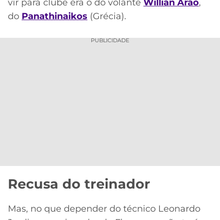
CASSINOS
vir para clube era o do volante
Willian Arão
,
ONLINE
do
Panathinaikos
(Grécia).
LALIGA
2026
GRÊMIO
PUBLICIDADE
ATLÉTICO
MG
CRUZEIRO
Recusa do treinador
Acesse o perfil do autor
no Twitter
Mas, no que depender do técnico Leonardo