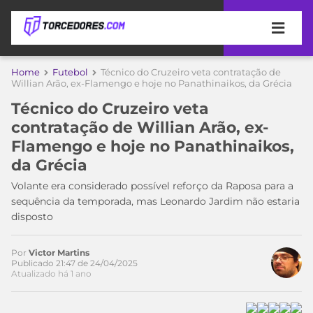
APOSTAS
Home
Futebol
Técnico do Cruzeiro veta contratação de
Willian Arão, ex-Flamengo e hoje no Panathinaikos, da Grécia
ÚLTIMAS
DICAS
Técnico do Cruzeiro veta
DE
contratação de Willian Arão, ex-
APOSTA
COPA
Flamengo e hoje no Panathinaikos,
DO
da Grécia
MUNDO
MELHORES
SITES
Volante era considerado possível reforço da Raposa para a
DE
sequência da temporada, mas Leonardo Jardim não estaria
TIMES
APOSTAS
disposto
2026
CAMPEONATOS
MEU
Por
Victor Martins
TIME
Publicado 21:47 de 24/04/2025
CÓDIGO
Atualizado há 1 ano
MÍDIA
PROMOCIONAL
BRASILEIRÃO
ESPORTIVA
BETBOOM
PALMEIRAS
SÉRIE
A