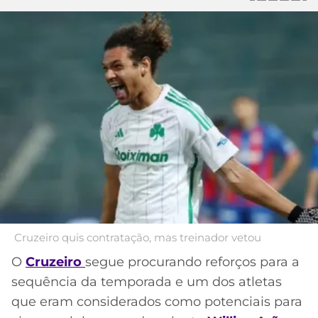
MERCADO
CÓDIGO
CORINTHIANS
DA
DE
LIBERTADORES
BOLA
INDICAÇÃO
SÃO
BET365
PAULO
COPA
PALPITES
DO
CÓDIGO
BRASIL
SANTOS
BETANO
PREMIER
FLAMENGO
MELHORES
LEAGUE
APPS
DE
FLUMINENSE
COPA
APOSTAS
SUL-
BOTAFOGO
AMERICANA
Cruzeiro quis contratação, mas treinador vetou
CASSINOS
O
Cruzeiro
segue procurando reforços para a
ONLINE
VASCO
LIGA
sequência da temporada e um dos atletas
DOS
que eram considerados como potenciais para
MELHORES
CAMPEÕES
INTERNACIONAL