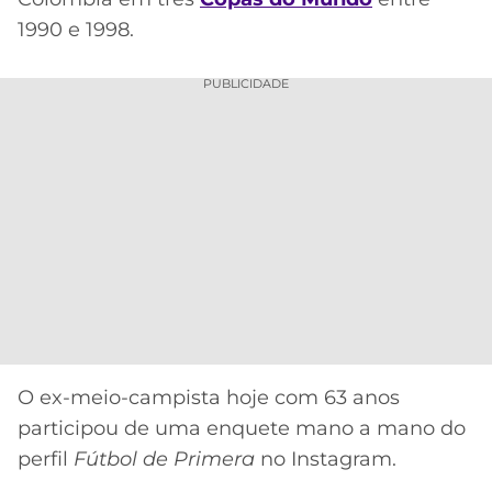
CASSINOS
ONLINE
1990 e 1998.
LALIGA
2026
GRÊMIO
PUBLICIDADE
ATLÉTICO
MG
CRUZEIRO
O ex-meio-campista hoje com 63 anos
participou de uma enquete mano a mano do
perfil
Fútbol de Primera
no Instagram.