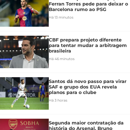
Ferran Torres pede para deixar o
Barcelona rumo ao PSG
Há 13 minutos
CBF prepara projeto diferente
para tentar mudar a arbitragem
brasileira
Há 46 minutos
Santos dá novo passo para virar
SAF e grupo dos EUA revela
planos para o clube
Há 3 horas
Segunda maior contratação da
história do Arsenal, Bruno