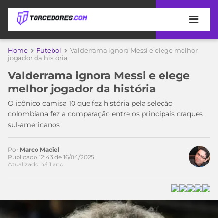
APOSTAS
Home
Futebol
Valderrama ignora Messi e elege melhor
jogador da história
ÚLTIMAS
DICAS
Valderrama ignora Messi e elege
DE
melhor jogador da história
APOSTA
COPA
O icônico camisa 10 que fez história pela seleção
DO
colombiana fez a comparação entre os principais craques
MUNDO
MELHORES
sul-americanos
SITES
DE
TIMES
APOSTAS
Por
Marco Maciel
Publicado 12:43 de 16/04/2025
2026
Atualizado há 1 ano
CAMPEONATOS
MEU
TIME
CÓDIGO
MÍDIA
PROMOCIONAL
BRASILEIRÃO
ESPORTIVA
BETBOOM
PALMEIRAS
SÉRIE
A