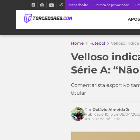
Mapa do Site
Política de privacidade
Pol
APOS
Home
Futebol
Velloso indica
Velloso indic
Série A: “Nã
Acesse o perfil do autor
Comentarista esportivo ta
no Twitter
titular
Por
Octávio Almeida Jr
Publicado 10:15 de 08/04/202
Atualizado há 1 ano