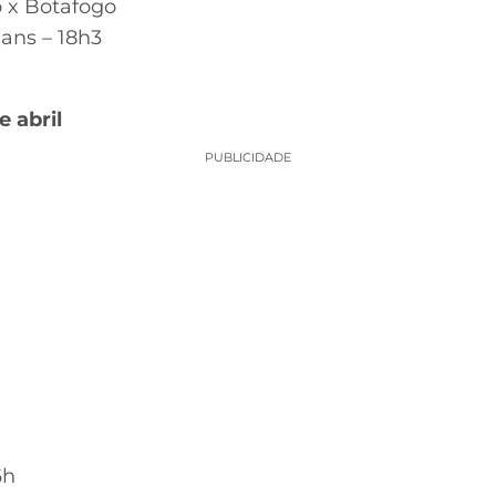
o x Botafogo
ians – 18h3
 abril
PUBLICIDADE
6h