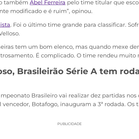
ivo também
Abel Ferreira
pelo time titular que esc
 modificado e é ruim”, opinou.
ista
. Foi o último time grande para classificar. S
elloso.
lmeiras tem um bom elenco, mas quando mexe d
ntrosamento. É complicado. O time rendeu muito ma
oso, Brasileirão Série A tem rod
peonato Brasileiro vai realizar dez partidas nos d
al vencedor, Botafogo, inauguram a 3ª rodada. Os
PUBLICIDADE