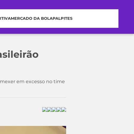
RTIVA
MERCADO DA BOLA
PALPITES
sileirão
r mexer em excesso no time