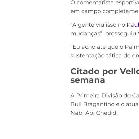
O comentarista esport
em campo completamente
“A gente viu isso no
Paul
mudanças”, prosseguiu V
“Eu acho até que o Pa
sustentação tática de e
Citado por Vell
semana
A Primeira Divisão do Cam
Bull Bragantino e o atu
Nabi Abi Chedid.