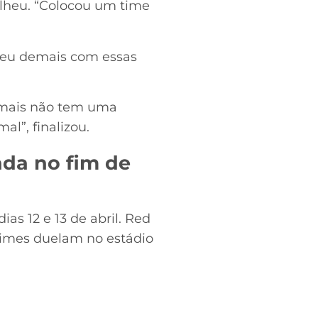
olheu. “Colocou um time
ofreu demais com essas
emais não tem uma
l”, finalizou.
ada no fim de
ias 12 e 13 de abril. Red
 times duelam no estádio