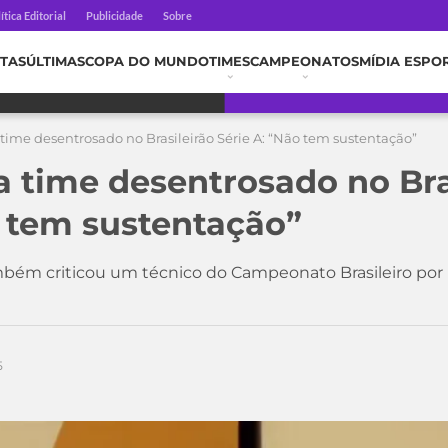
ítica Editorial
Publicidade
Sobre
TAS
ÚLTIMAS
COPA DO MUNDO
TIMES
CAMPEONATOS
MÍDIA ESPO
 time desentrosado no Brasileirão Série A: “Não tem sustentação”
a time desentrosado no Bra
o tem sustentação”
mbém criticou um técnico do Campeonato Brasileiro po
5