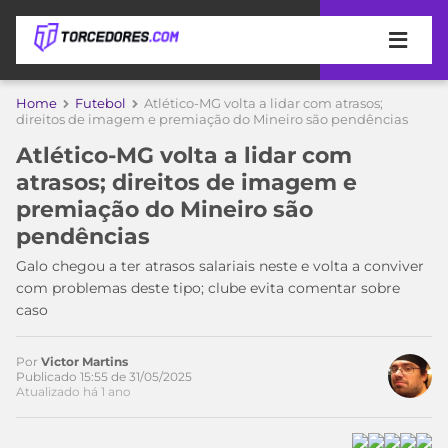
APOSTAS
Home
Futebol
Atlético-MG volta a lidar com atrasos;
direitos de imagem e premiação do Mineiro são pendências
ÚLTIMAS
DICAS
Atlético-MG volta a lidar com
DE
atrasos; direitos de imagem e
APOSTA
COPA
premiação do Mineiro são
DO
pendências
MUNDO
MELHORES
SITES
Galo chegou a ter atrasos salariais neste e volta a conviver
DE
com problemas deste tipo; clube evita comentar sobre
TIMES
APOSTAS
caso
2026
CAMPEONATOS
MEU
Por
Victor Martins
TIME
Publicado 15:55 de 31/05/2025
CÓDIGO
Atualizado há 1 ano
MÍDIA
PROMOCIONAL
BRASILEIRÃO
ESPORTIVA
BETBOOM
PALMEIRAS
SÉRIE
A