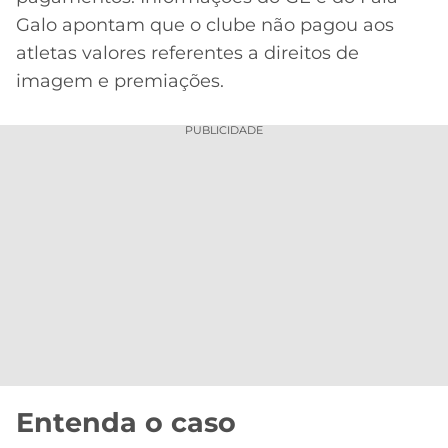
CASSINOS
ONLINE
Galo apontam que o clube não pagou aos
LALIGA
2026
GRÊMIO
atletas valores referentes a direitos de
imagem e premiações.
ATLÉTICO
MG
PUBLICIDADE
CRUZEIRO
Acesse o perfil do autor
Entenda o caso
no Twitter