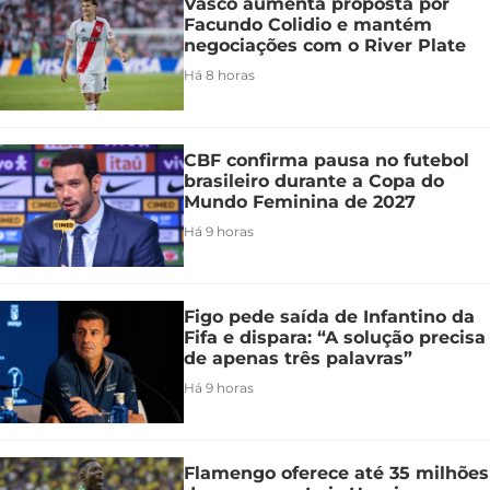
Vasco aumenta proposta por
Facundo Colidio e mantém
negociações com o River Plate
Há 8 horas
CBF confirma pausa no futebol
brasileiro durante a Copa do
Mundo Feminina de 2027
Há 9 horas
Figo pede saída de Infantino da
Fifa e dispara: “A solução precisa
de apenas três palavras”
Há 9 horas
Flamengo oferece até 35 milhões