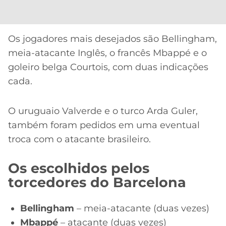
Os jogadores mais desejados são Bellingham,
meia-atacante Inglês, o francês Mbappé e o
goleiro belga Courtois, com duas indicações
cada.
O uruguaio Valverde e o turco Arda Guler,
também foram pedidos em uma eventual
troca com o atacante brasileiro.
Os escolhidos pelos
torcedores do Barcelona
Bellingham
– meia-atacante (duas vezes)
Mbappé
– atacante (duas vezes)