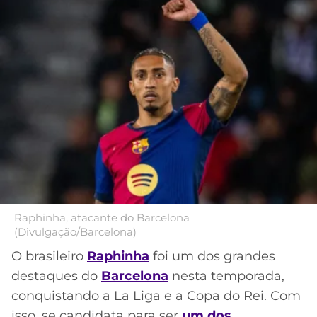
MERCADO
CÓDIGO
CORINTHIANS
DA
DE
LIBERTADORES
BOLA
INDICAÇÃO
SÃO
BET365
PAULO
COPA
PALPITES
DO
CÓDIGO
BRASIL
SANTOS
BETANO
PREMIER
FLAMENGO
MELHORES
LEAGUE
APPS
DE
FLUMINENSE
COPA
APOSTAS
SUL-
Raphinha, atacante do Barcelona
(Divulgação/Barcelona)
BOTAFOGO
AMERICANA
CASSINOS
O brasileiro
Raphinha
foi um dos grandes
ONLINE
VASCO
LIGA
destaques do
Barcelona
nesta temporada,
DOS
conquistando a La Liga e a Copa do Rei. Com
MELHORES
CAMPEÕES
INTERNACIONAL
isso, se candidata para ser
um dos