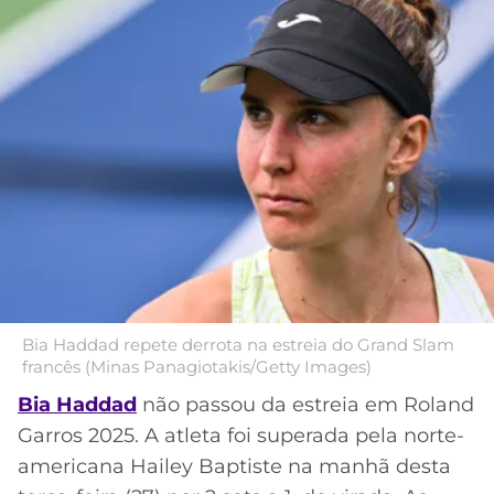
MERCADO
CÓDIGO
CORINTHIANS
DA
DE
LIBERTADORES
BOLA
INDICAÇÃO
SÃO
BET365
PAULO
COPA
PALPITES
DO
CÓDIGO
BRASIL
SANTOS
BETANO
PREMIER
FLAMENGO
MELHORES
LEAGUE
APPS
DE
FLUMINENSE
COPA
APOSTAS
SUL-
Bia Haddad repete derrota na estreia do Grand Slam
BOTAFOGO
AMERICANA
francês (Minas Panagiotakis/Getty Images)
CASSINOS
Bia Haddad
não passou da estreia em Roland
ONLINE
VASCO
LIGA
Garros 2025. A atleta foi superada pela norte-
DOS
americana Hailey Baptiste na manhã desta
MELHORES
CAMPEÕES
INTERNACIONAL