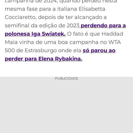
campanha de 2024, quando perdeu nesta
mesma fase para a italiana Elisabetta
Cocciaretto, depois de ter alcançado a
semifinal da edição de 2023
perdendo para a
polonesa Iga Swiatek.
O fato é que Haddad
Maia vinha de uma boa campanha no WTA
500 de Estrasburgo onde ela
só parou ao
perder para Elena Rybakina.
PUBLICIDADE