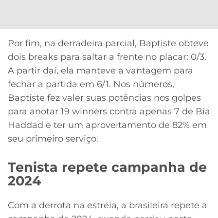
Por fim, na derradeira parcial, Baptiste obteve
dois breaks para saltar a frente no placar: 0/3.
A partir daí, ela manteve a vantagem para
fechar a partida em 6/1. Nos números,
Baptiste fez valer suas potências nos golpes
para anotar 19 winners contra apenas 7 de Bia
Haddad e ter um aproveitamento de 82% em
seu primeiro serviço.
Tenista repete campanha de
2024
Com a derrota na estreia, a brasileira repete a