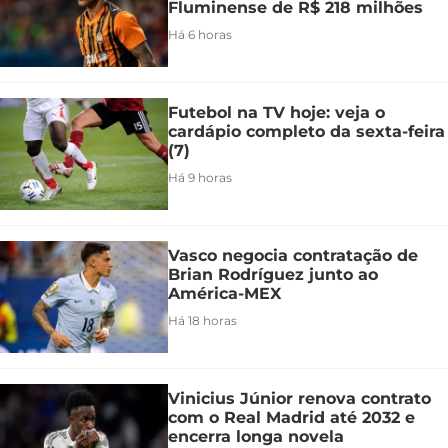
Fluminense de R$ 218 milhões
Há 6 horas
Futebol na TV hoje: veja o
cardápio completo da sexta-feira
(7)
Há 9 horas
Vasco negocia contratação de
Brian Rodríguez junto ao
América-MEX
Há 18 horas
Vinicius Júnior renova contrato
com o Real Madrid até 2032 e
encerra longa novela