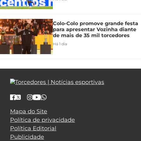
Colo-Colo promove grande festa
para apresentar Vozinha diante
de mais de 35 mil torcedores
Há 1 dia
Mapa do Site
Política de privacidade
Política Editorial
Publicidade