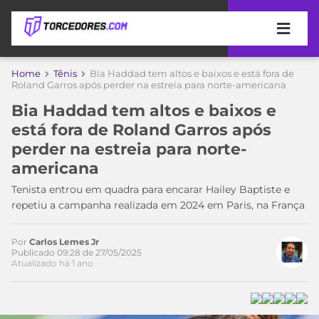
APOSTAS
Home
Tênis
Bia Haddad tem altos e baixos e está fora de
Roland Garros após perder na estreia para norte-americana
ÚLTIMAS
DICAS
Bia Haddad tem altos e baixos e
DE
está fora de Roland Garros após
APOSTA
COPA
perder na estreia para norte-
DO
americana
MUNDO
MELHORES
SITES
Tenista entrou em quadra para encarar Hailey Baptiste e
DE
repetiu a campanha realizada em 2024 em Paris, na França
TIMES
APOSTAS
2026
Por
Carlos Lemes Jr
CAMPEONATOS
MEU
Publicado 09:28 de 27/05/2025
TIME
Atualizado há 1 ano
CÓDIGO
MÍDIA
PROMOCIONAL
BRASILEIRÃO
ESPORTIVA
BETBOOM
PALMEIRAS
SÉRIE
A