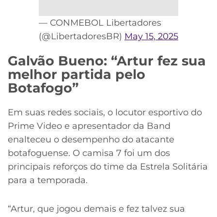
— CONMEBOL Libertadores
(@LibertadoresBR)
May 15, 2025
Galvão Bueno: “Artur fez sua
melhor partida pelo
Botafogo”
Em suas redes sociais, o locutor esportivo do
Prime Video e apresentador da Band
enalteceu o desempenho do atacante
botafoguense. O camisa 7 foi um dos
principais reforços do time da Estrela Solitária
para a temporada.
“Artur, que jogou demais e fez talvez sua