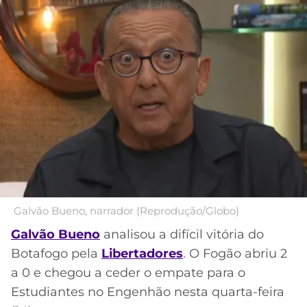
MERCADO
CÓDIGO
CORINTHIANS
DA
DE
LIBERTADORES
BOLA
INDICAÇÃO
Acesse o perfil do autor
SÃO
BET365
no Twitter
PAULO
COPA
PALPITES
DO
CÓDIGO
BRASIL
SANTOS
BETANO
PREMIER
FLAMENGO
MELHORES
LEAGUE
APPS
DE
FLUMINENSE
COPA
APOSTAS
SUL-
Galvão Bueno, narrador (Reprodução/Globo)
BOTAFOGO
AMERICANA
Galvão Bueno
analisou a difícil vitória do
CASSINOS
Botafogo pela
Libertadores
. O Fogão abriu 2
ONLINE
VASCO
LIGA
a 0 e chegou a ceder o empate para o
DOS
Estudiantes no Engenhão nesta quarta-feira
MELHORES
CAMPEÕES
INTERNACIONAL