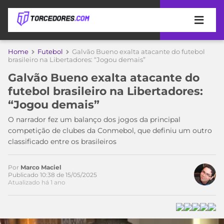
APOSTAS
Home
Futebol
Galvão Bueno exalta atacante do futebol
brasileiro na Libertadores: “Jogou demais”
ÚLTIMAS
DICAS
Galvão Bueno exalta atacante do
DE
futebol brasileiro na Libertadores:
APOSTA
COPA
“Jogou demais”
DO
MUNDO
MELHORES
O narrador fez um balanço dos jogos da principal
SITES
competição de clubes da Conmebol, que definiu um outro
DE
classificado entre os brasileiros
TIMES
APOSTAS
2026
Por
Marco Maciel
CAMPEONATOS
MEU
Publicado 10:38 de 15/05/2025
Atualizado há 1 ano
TIME
CÓDIGO
MÍDIA
PROMOCIONAL
BRASILEIRÃO
ESPORTIVA
BETBOOM
PALMEIRAS
SÉRIE
A