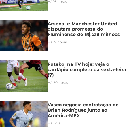
Há 16 horas
Arsenal e Manchester United
disputam promessa do
Fluminense de R$ 218 milhões
Há 17 horas
Futebol na TV hoje: veja o
cardápio completo da sexta-feira
(7)
Há 20 horas
Vasco negocia contratação de
Brian Rodríguez junto ao
América-MEX
Há 1 dia