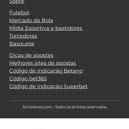
Sobre
Futebol
Mercado da Bola
Mídia Esportiva e bastidores
Torcedoras
Basquete
Dicas de apostas
Melhores sites de apostas
Código de indicação Betano
Código bet365
Código de indicação Superbet
Torcedores.com - Todos os direitos reservados