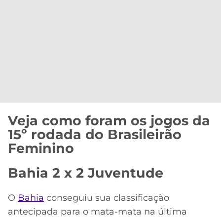
Veja como foram os jogos da
15º rodada do Brasileirão
Feminino
Bahia 2 x 2 Juventude
O
Bahia
conseguiu sua classificação
antecipada para o mata-mata na última