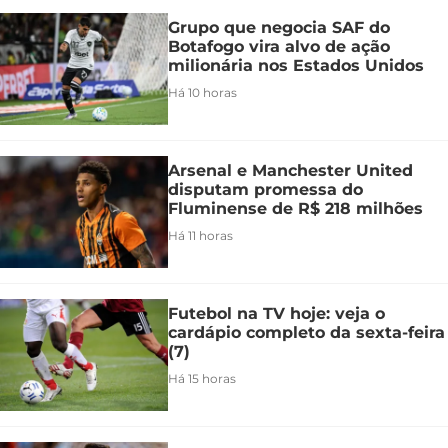
Grupo que negocia SAF do
Botafogo vira alvo de ação
milionária nos Estados Unidos
Há 10 horas
Arsenal e Manchester United
disputam promessa do
Fluminense de R$ 218 milhões
Há 11 horas
Futebol na TV hoje: veja o
cardápio completo da sexta-feira
(7)
Há 15 horas