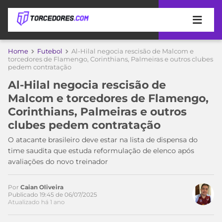
APOSTAS
Home
Futebol
Al-Hilal negocia rescisão de Malcom e
torcedores de Flamengo, Corinthians, Palmeiras e outros clubes
pedem contratação
ÚLTIMAS
DICAS
DE
Al-Hilal negocia rescisão de
APOSTA
COPA
Malcom e torcedores de Flamengo,
DO
Corinthians, Palmeiras e outros
MUNDO
MELHORES
clubes pedem contratação
SITES
DE
O atacante brasileiro deve estar na lista de dispensa do
TIMES
APOSTAS
time saudita que estuda reformulação de elenco após
2026
avaliações do novo treinador
CAMPEONATOS
MEU
TIME
Por
Caian Oliveira
CÓDIGO
Publicado 19:45 de 06/07/2025
MÍDIA
PROMOCIONAL
BRASILEIRÃO
Atualizado há 1 ano
ESPORTIVA
BETBOOM
PALMEIRAS
SÉRIE
A