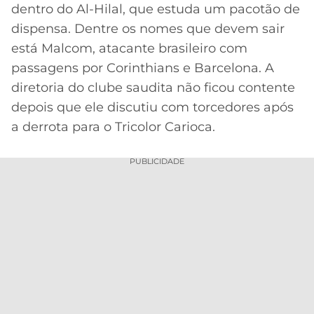
CASSINOS
dentro do Al-Hilal, que estuda um pacotão de
ONLINE
LALIGA
dispensa. Dentre os nomes que devem sair
2026
GRÊMIO
está Malcom, atacante brasileiro com
passagens por Corinthians e Barcelona. A
ATLÉTICO
MG
diretoria do clube saudita não ficou contente
depois que ele discutiu com torcedores após
CRUZEIRO
a derrota para o Tricolor Carioca.
PUBLICIDADE