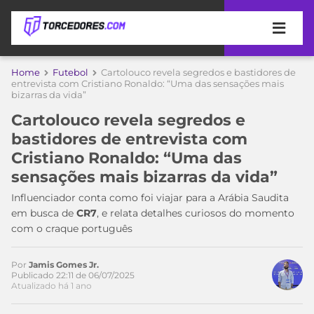
APOSTAS
Home
Futebol
Cartolouco revela segredos e bastidores de
entrevista com Cristiano Ronaldo: “Uma das sensações mais
bizarras da vida”
ÚLTIMAS
DICAS
DE
Cartolouco revela segredos e
APOSTA
COPA
bastidores de entrevista com
DO
Cristiano Ronaldo: “Uma das
MUNDO
MELHORES
sensações mais bizarras da vida”
SITES
DE
Influenciador conta como foi viajar para a Arábia Saudita
TIMES
APOSTAS
em busca de
CR7
, e relata detalhes curiosos do momento
2026
com o craque português
CAMPEONATOS
MEU
TIME
Por
Jamis Gomes Jr.
CÓDIGO
Publicado 22:11 de 06/07/2025
MÍDIA
PROMOCIONAL
BRASILEIRÃO
Atualizado há 1 ano
ESPORTIVA
BETBOOM
PALMEIRAS
SÉRIE
Acesse o perfil do autor
A