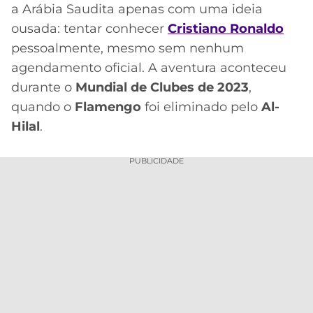
CASSINOS
a Arábia Saudita apenas com uma ideia
ONLINE
LALIGA
ousada: tentar conhecer
Cristiano Ronaldo
2026
GRÊMIO
pessoalmente, mesmo sem nenhum
agendamento oficial. A aventura aconteceu
ATLÉTICO
MG
durante o
Mundial de Clubes de 2023
,
quando o
Flamengo
foi eliminado pelo
Al-
CRUZEIRO
Hilal
.
PUBLICIDADE