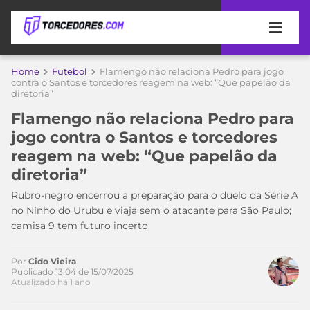
APOSTAS
Home
Futebol
Flamengo não relaciona Pedro para jogo
contra o Santos e torcedores reagem na web: “Que papelão da
diretoria”
ÚLTIMAS
DICAS
DE
Flamengo não relaciona Pedro para
APOSTA
COPA
jogo contra o Santos e torcedores
DO
reagem na web: “Que papelão da
MUNDO
MELHORES
diretoria”
SITES
DE
Rubro-negro encerrou a preparação para o duelo da Série A
TIMES
APOSTAS
no Ninho do Urubu e viaja sem o atacante para São Paulo;
2026
camisa 9 tem futuro incerto
CAMPEONATOS
MEU
TIME
Por
Cido Vieira
CÓDIGO
Publicado 13:04 de 15/07/2025
MÍDIA
PROMOCIONAL
BRASILEIRÃO
Atualizado há 1 ano
Acesse o perfil do autor
ESPORTIVA
BETBOOM
PALMEIRAS
SÉRIE
no Twitter
A