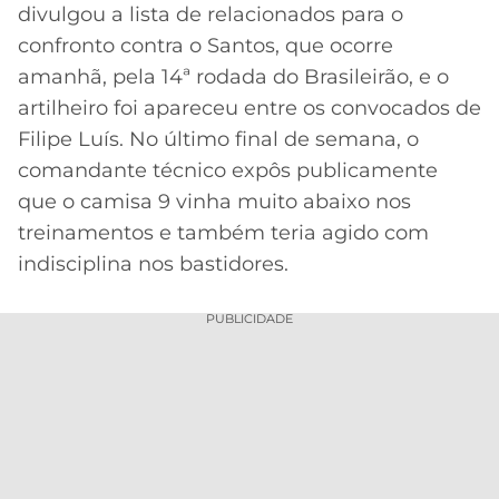
CASSINOS
divulgou a lista de relacionados para o
ONLINE
LALIGA
confronto contra o Santos, que ocorre
2026
GRÊMIO
amanhã, pela 14ª rodada do Brasileirão, e o
artilheiro foi apareceu entre os convocados de
ATLÉTICO
MG
Filipe Luís. No último final de semana, o
comandante técnico expôs publicamente
CRUZEIRO
que o camisa 9 vinha muito abaixo nos
treinamentos e também teria agido com
indisciplina nos bastidores.
PUBLICIDADE