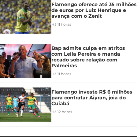
Flamengo oferece até 35 milhões
de euros por Luiz Henrique e
avança com o Zenit
Há 11 horas
Bap admite culpa em atritos
com Leila Pereira e manda
recado sobre relação com
Palmeiras
Há 11 horas
Flamengo investe R$ 6 milhões
para contratar Aiyran, joia do
Cuiabá
Há 12 horas