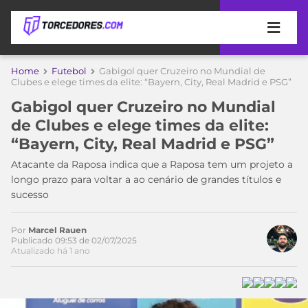
APOSTAS
Home
Futebol
Gabigol quer Cruzeiro no Mundial de
Clubes e elege times da elite: “Bayern, City, Real Madrid e PSG”
ÚLTIMAS
DICAS
Gabigol quer Cruzeiro no Mundial
DE
de Clubes e elege times da elite:
APOSTA
COPA
“Bayern, City, Real Madrid e PSG”
DO
MUNDO
MELHORES
Atacante da Raposa indica que a Raposa tem um projeto a
SITES
longo prazo para voltar a ao cenário de grandes títulos e
DE
sucesso
TIMES
APOSTAS
2026
Por
Marcel Rauen
CAMPEONATOS
MEU
Publicado 09:53 de 02/07/2025
Atualizado há 1 ano
TIME
CÓDIGO
MÍDIA
PROMOCIONAL
BRASILEIRÃO
ESPORTIVA
BETBOOM
PALMEIRAS
SÉRIE
A