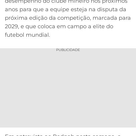
CASSINOS
desempenho do clube mineiro nos próximos
ONLINE
anos para que a equipe esteja na disputa da
LALIGA
2026
GRÊMIO
próxima edição da competição, marcada para
2029, e que coloca em campo a elite do
ATLÉTICO
futebol mundial.
MG
PUBLICIDADE
CRUZEIRO