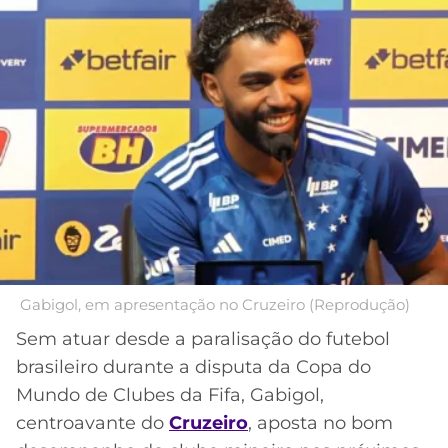
MERCADO
CÓDIGO
CORINTHIANS
DA
DE
LIBERTADORES
BOLA
INDICAÇÃO
SÃO
BET365
PAULO
COPA
PALPITES
DO
CÓDIGO
BRASIL
SANTOS
BETANO
PREMIER
FLAMENGO
MELHORES
LEAGUE
APPS
DE
FLUMINENSE
COPA
APOSTAS
Gabigol, em apresentação no Cruzeiro (Reprodução)
SUL-
BOTAFOGO
AMERICANA
Sem atuar desde a paralisação do futebol
CASSINOS
brasileiro durante a disputa da Copa do
ONLINE
VASCO
LIGA
Mundo de Clubes da Fifa, Gabigol,
DOS
centroavante do
Cruzeiro
, aposta no bom
MELHORES
CAMPEÕES
INTERNACIONAL