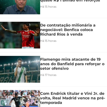
quase R$ 1 bilhão em reforços
Há 15 horas
De contratação milionária a
negociável: Benfica coloca
Richard Ríos à venda
Há 15 horas
Flamengo mira atacante de 19
anos do Banfield para reforçar o
setor ofensivo
Há 17 horas
Com Endrick titular e Vini Jr. de
volta, Real Madrid vence na pré-
temporada