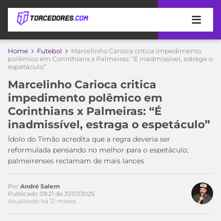
APOSTAS
Home
Futebol
Marcelinho Carioca critica impedimento
polêmico em Corinthians x Palmeiras: “É inadmissível, estraga o
espetáculo”
ÚLTIMAS
DICAS
DE
Marcelinho Carioca critica
APOSTA
COPA
impedimento polêmico em
Acesse o perfil do autor
DO
Corinthians x Palmeiras: “É
no Twitter
MUNDO
MELHORES
inadmissível, estraga o espetáculo”
SITES
DE
Ídolo do Timão acredita que a regra deveria ser
TIMES
APOSTAS
reformulada pensando no melhor para o espetáculo;
2026
palmeirenses reclamam de mais lances
CAMPEONATOS
MEU
TIME
Por
André Salem
CÓDIGO
Publicado 09:21 de 31/07/2025
MÍDIA
PROMOCIONAL
BRASILEIRÃO
Atualizado há 12 meses
ESPORTIVA
BETBOOM
PALMEIRAS
SÉRIE
A