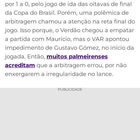
CASSINOS
por 1 a 0, pelo jogo de ida das oitavas de final
ONLINE
LALIGA
da Copa do Brasil. Porém, uma polêmica de
2026
GRÊMIO
arbitragem chamou a atenção na reta final do
jogo. Isso porque, o Verdão chegou a empatar
ATLÉTICO
MG
a partida com Maurício, mas o VAR apontou
impedimento de Gustavo Gómez, no início da
CRUZEIRO
jogada. Então,
muitos palmeirenses
acreditam
que a arbitragem errou, por não
enxergarem a irregularidade no lance.
PUBLICIDADE