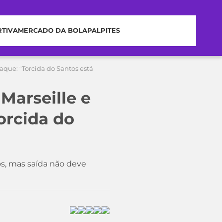
RTIVA
MERCADO DA BOLA
PALPITES
que: “Torcida do Santos está
Marseille e
orcida do
os, mas saída não deve