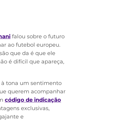
mani
falou sobre o futuro
nar ao futebol europeu.
são que da é que ele
o é difícil que apareça,
m à tona um sentimento
s que querem acompanhar
um
código de indicação
tagens exclusivas,
gajante e