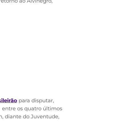
retorno ao Alvinegro,
ileirão
para disputar,
 entre os quatro últimos
h, diante do Juventude,