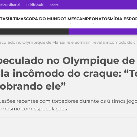
ítica Editorial
Publicidade
Sobre
TAS
ÚLTIMAS
COPA DO MUNDO
TIMES
CAMPEONATOS
MÍDIA ESPO
culado no Olympique de Marseille e Sormani revela incômodo do cra
eculado no Olympique de 
la incômodo do craque: “T
cobrando ele”
cussões recentes com torcedores durante os últimos jog
, mesmo com especulações