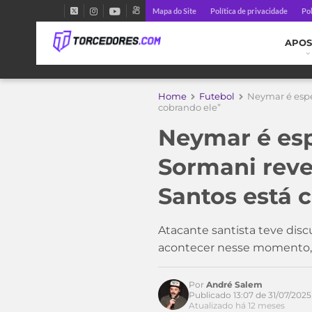
Mapa do Site
Política de privacidade
Pol
APOS
Home
Futebol
Neymar é espe
cobrando ele”
Neymar é esp
Sormani reve
Acesse o perfil do autor
no Twitter
Santos está 
Atacante santista teve dis
acontecer nesse momento
Por
André Salem
Publicado 13:07 de 31/07/2025
Atualizado há 12 meses