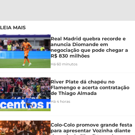
LEIA MAIS
Real Madrid quebra recorde e
anuncia Diomande em
negociação que pode chegar a
R$ 830 milhões
Há 60 minutos
River Plate dá chapéu no
Flamengo e acerta contratação
de Thiago Almada
Há 4 horas
Colo-Colo promove grande festa
para apresentar Vozinha diante