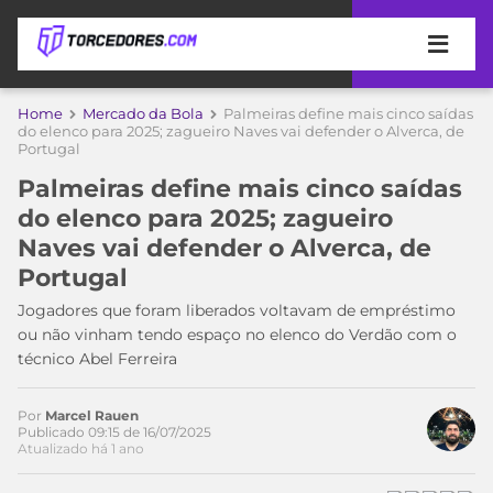
APOSTAS
Home
Mercado da Bola
Palmeiras define mais cinco saídas
do elenco para 2025; zagueiro Naves vai defender o Alverca, de
Portugal
ÚLTIMAS
DICAS
DE
Palmeiras define mais cinco saídas
APOSTA
COPA
do elenco para 2025; zagueiro
DO
Naves vai defender o Alverca, de
MUNDO
MELHORES
Portugal
SITES
DE
Jogadores que foram liberados voltavam de empréstimo
TIMES
APOSTAS
ou não vinham tendo espaço no elenco do Verdão com o
2026
técnico Abel Ferreira
CAMPEONATOS
MEU
TIME
Por
Marcel Rauen
CÓDIGO
Publicado 09:15 de 16/07/2025
MÍDIA
PROMOCIONAL
BRASILEIRÃO
Atualizado há 1 ano
ESPORTIVA
BETBOOM
PALMEIRAS
SÉRIE
A