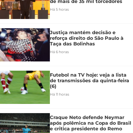
de mais de 35 mil torcedores
Há 5 horas
Justiça mantém decisão e
reforça direito do São Paulo à
Taça das Bolinhas
Há 6 horas
Futebol na TV hoje: veja a lista
de transmissões da quinta-feira
(6)
Há 11 horas
Craque Neto defende Neymar
após polêmica na Copa do Brasil
e critica presidente do Remo