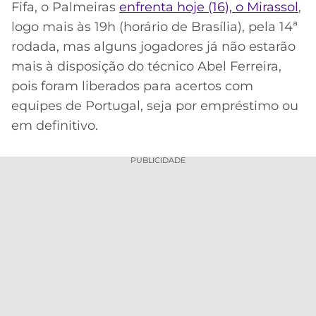
CASSINOS
Fifa, o Palmeiras
enfrenta hoje (16), o Mirassol
,
ONLINE
LALIGA
logo mais às 19h (horário de Brasília), pela 14ª
2026
GRÊMIO
rodada, mas alguns jogadores já não estarão
mais à disposição do técnico Abel Ferreira,
ATLÉTICO
pois foram liberados para acertos com
MG
equipes de Portugal, seja por empréstimo ou
em definitivo.
CRUZEIRO
PUBLICIDADE