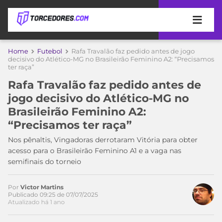
APOSTAS
Home
Futebol
Rafa Travalão faz pedido antes de jogo
decisivo do Atlético-MG no Brasileirão Feminino A2: “Precisamos
ter raça”
ÚLTIMAS
DICAS
DE
Rafa Travalão faz pedido antes de
APOSTA
COPA
jogo decisivo do Atlético-MG no
DO
Brasileirão Feminino A2:
MUNDO
MELHORES
“Precisamos ter raça”
SITES
DE
Nos pênaltis, Vingadoras derrotaram Vitória para obter
TIMES
APOSTAS
acesso para o Brasileirão Feminino A1 e a vaga nas
2026
semifinais do torneio
CAMPEONATOS
MEU
TIME
Por
Victor Martins
CÓDIGO
Publicado 09:25 de 07/07/2025
MÍDIA
PROMOCIONAL
BRASILEIRÃO
Atualizado há 1 ano
ESPORTIVA
BETBOOM
PALMEIRAS
SÉRIE
A