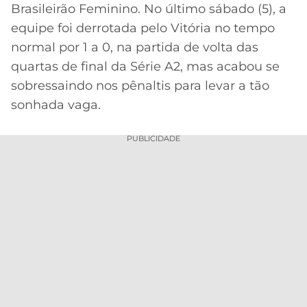
CASSINOS
Brasileirão Feminino. No último sábado (5), a
ONLINE
LALIGA
equipe foi derrotada pelo Vitória no tempo
2026
GRÊMIO
normal por 1 a 0, na partida de volta das
quartas de final da Série A2, mas acabou se
ATLÉTICO
MG
sobressaindo nos pênaltis para levar a tão
sonhada vaga.
CRUZEIRO
PUBLICIDADE
Acesse o perfil do autor
no Twitter