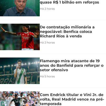
quase R$ 1 bilhão em reforços
Há 2 horas
De contratação milionária a
negociável: Benfica coloca
Richard Ríos à venda
Há 2 horas
Flamengo mira atacante de 19
anos do Banfield para reforçar o
setor ofensivo
Há 5 horas
Com Endrick titular e Vini Jr. de
volta, Real Madrid vence na pré-
temporada