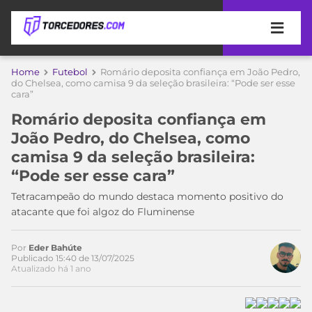
APOSTAS
Home
Futebol
Romário deposita confiança em João Pedro,
do Chelsea, como camisa 9 da seleção brasileira: “Pode ser esse
cara”
ÚLTIMAS
DICAS
DE
Romário deposita confiança em
APOSTA
COPA
João Pedro, do Chelsea, como
DO
camisa 9 da seleção brasileira:
MUNDO
MELHORES
“Pode ser esse cara”
SITES
DE
Tetracampeão do mundo destaca momento positivo do
TIMES
APOSTAS
atacante que foi algoz do Fluminense
2026
CAMPEONATOS
MEU
Por
Eder Bahúte
TIME
Publicado 15:40 de 13/07/2025
CÓDIGO
Atualizado há 1 ano
MÍDIA
PROMOCIONAL
BRASILEIRÃO
ESPORTIVA
BETBOOM
PALMEIRAS
SÉRIE
A