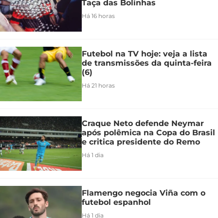
Taça das Bolinhas
Há 16 horas
Futebol na TV hoje: veja a lista
de transmissões da quinta-feira
(6)
Há 21 horas
Craque Neto defende Neymar
após polêmica na Copa do Brasil
e critica presidente do Remo
Há 1 dia
Flamengo negocia Viña com o
futebol espanhol
Há 1 dia