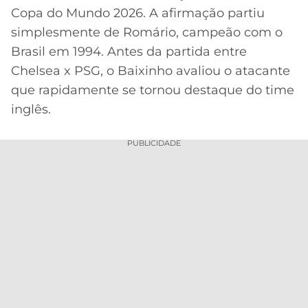
CASSINOS
Copa do Mundo 2026. A afirmação partiu
ONLINE
LALIGA
2026
GRÊMIO
simplesmente de Romário, campeão com o
Brasil em 1994. Antes da partida entre
ATLÉTICO
Chelsea x PSG, o Baixinho avaliou o atacante
MG
que rapidamente se tornou destaque do time
inglês.
CRUZEIRO
PUBLICIDADE