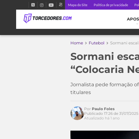
Mapa do Site
Política de privacidade
Pol
APOS
Home
Futebol
Sormani escala
Sormani escal
“Colocaria Ne
Jornalista pede formação o
titulares
Por
Paulo Foles
Acesse o perfil do autor
Publicado 17:26 de 31/07/2025
no Twitter
Atualizado há 1 ano