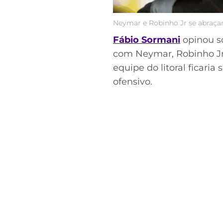
Neymar e Robinho Jr se abraça
Fábio Sormani
opinou so
com Neymar, Robinho Jr 
equipe do litoral ficari
ofensivo.