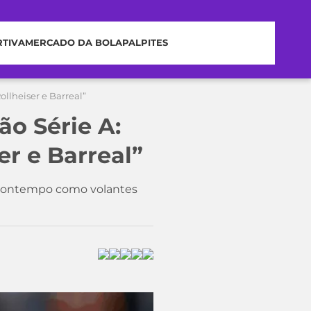
RTIVA
MERCADO DA BOLA
PALPITES
ollheiser e Barreal”
ão Série A:
er e Barreal”
l Bontempo como volantes