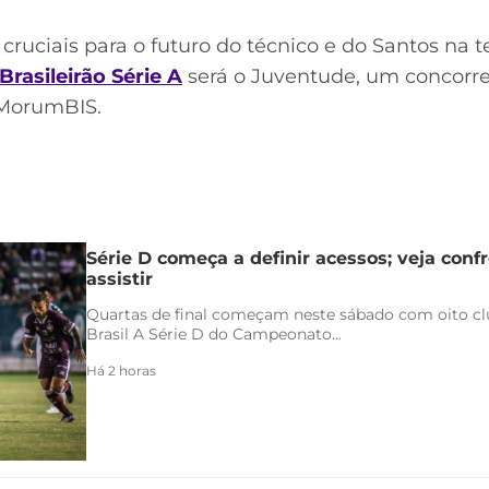
 cruciais para o futuro do técnico e do Santos na
Brasileirão Série A
será o Juventude, um concorren
o MorumBIS.
Série D começa a definir acessos; veja conf
assistir
Quartas de final começam neste sábado com oito clu
Brasil A Série D do Campeonato...
Há 2 horas