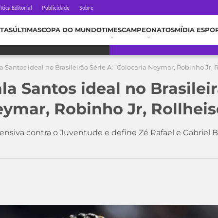
ítica Editorial
Publicidade
Sobre
TAS
ÚLTIMAS
COPA DO MUNDO
TIMES
CAMPEONATOS
MÍDIA ESPO
 Santos ideal no Brasileirão Série A: “Colocaria Neymar, Robinho Jr, R
a Santos ideal no Brasileir
ymar, Robinho Jr, Rollheis
fensiva contra o Juventude e define Zé Rafael e Gabrie