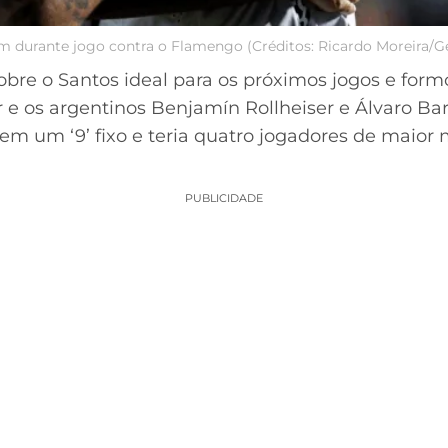
m durante jogo contra o Flamengo (Créditos: Ricardo Moreira/G
bre o Santos ideal para os próximos jogos e for
e os argentinos Benjamín Rollheiser e Álvaro Bar
a sem um ‘9’ fixo e teria quatro jogadores de maior
PUBLICIDADE