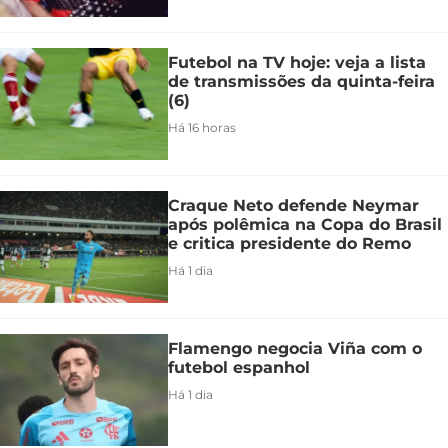
Futebol na TV hoje: veja a lista
de transmissões da quinta-feira
(6)
Há 16 horas
Craque Neto defende Neymar
após polêmica na Copa do Brasil
e critica presidente do Remo
Há 1 dia
Flamengo negocia Viña com o
futebol espanhol
Há 1 dia