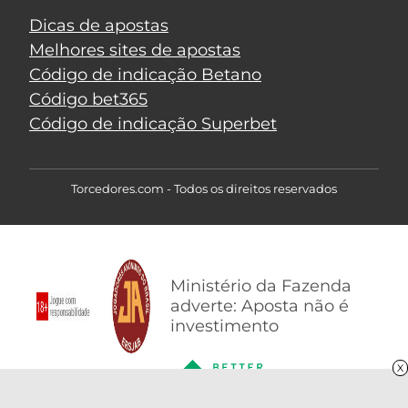
Dicas de apostas
Melhores sites de apostas
Código de indicação Betano
Código bet365
Código de indicação Superbet
Torcedores.com - Todos os direitos reservados
Ministério da Fazenda
adverte: Aposta não é
investimento
X