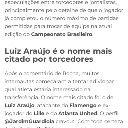
especulações entre torcedores e jornalistas,
principalmente pelo detalhe de que o jogador
já completou o número máximo de partidas
permitidas para trocar de equipe na atual
edição do
Campeonato Brasileiro
.
Luiz Araújo é o nome mais
citado por torcedores
Após o comentário de Rocha, muitos
internautas começaram a tentar adivinhar
qual atleta estaria interessado na
transferência. O nome mais citado foi o de
Luiz Araújo
, atacante do
Flamengo
e ex-
jogador do
Lille
e do
Atlanta United
. O perfil
@JardimGuardiola
cravou: “Com toda certeza