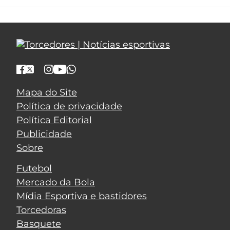
Mapa do Site
Política de privacidade
Política Editorial
Publicidade
Sobre
Futebol
Mercado da Bola
Mídia Esportiva e bastidores
Torcedoras
Basquete