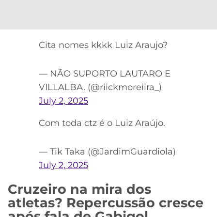
Cita nomes kkkk Luiz Araujo?
— NÃO SUPORTO LAUTARO E
VILLALBA. (@riickmoreiira_)
July 2, 2025
Com toda ctz é o Luiz Araújo.
— Tik Taka (@JardimGuardiola)
July 2, 2025
Cruzeiro na mira dos
atletas? Repercussão cresce
após fala de Gabigol