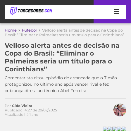
APOSTAS
Home
Futebol
Velloso alerta antes de decisão na Copa do
Brasil: “Eliminar o Palmeiras seria um título para o Corinthians”
ÚLTIMAS
DICAS
Velloso alerta antes de decisão na
DE
Copa do Brasil: “Eliminar o
APOSTA
COPA
Palmeiras seria um título para o
DO
Corinthians”
MUNDO
MELHORES
SITES
Comentarista citou episódio de arrancada que o Timão
DE
protagonizou no último ano após vencer rival e fez
TIMES
APOSTAS
cobrança direta ao técnico Abel Ferreira
2026
CAMPEONATOS
MEU
Por
Cido Vieira
TIME
Publicado 14:27 de 29/07/2025
CÓDIGO
Atualizado há 1 ano
MÍDIA
PROMOCIONAL
BRASILEIRÃO
Acesse o perfil do autor
ESPORTIVA
BETBOOM
PALMEIRAS
SÉRIE
no Twitter
A