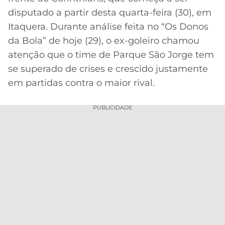
CASSINOS
ONLINE
disputado a partir desta quarta-feira (30), em
LALIGA
2026
GRÊMIO
Itaquera. Durante análise feita no “Os Donos
da Bola” de hoje (29), o ex-goleiro chamou
ATLÉTICO
atenção que o time de Parque São Jorge tem
MG
se superado de crises e crescido justamente
em partidas contra o maior rival.
CRUZEIRO
PUBLICIDADE