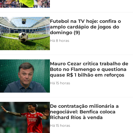
Futebol na TV hoje: confira o
amplo cardápio de jogos do
domingo (9)
Há 8 horas
Mauro Cezar critica trabalho de
Boto no Flamengo e questiona
quase R$ 1 bilhão em reforços
Há 15 horas
De contratação milionária a
negociável: Benfica coloca
Richard Ríos à venda
Há 15 horas