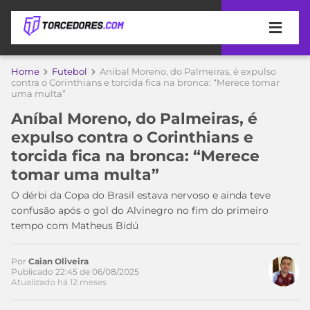
APOSTAS
Home
Futebol
Aníbal Moreno, do Palmeiras, é expulso
contra o Corinthians e torcida fica na bronca: “Merece tomar
uma multa”
ÚLTIMAS
DICAS
DE
Aníbal Moreno, do Palmeiras, é
APOSTA
COPA
expulso contra o Corinthians e
DO
torcida fica na bronca: “Merece
MUNDO
MELHORES
tomar uma multa”
SITES
DE
O dérbi da Copa do Brasil estava nervoso e ainda teve
TIMES
APOSTAS
confusão após o gol do Alvinegro no fim do primeiro
2026
tempo com Matheus Bidú
CAMPEONATOS
MEU
TIME
Por
Caian Oliveira
CÓDIGO
Publicado 22:45 de 06/08/2025
MÍDIA
PROMOCIONAL
BRASILEIRÃO
Atualizado há 12 meses
ESPORTIVA
BETBOOM
PALMEIRAS
SÉRIE
A