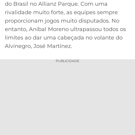
CASSINOS
do Brasil no Allianz Parque. Com uma
ONLINE
LALIGA
rivalidade muito forte, as equipes sempre
2026
GRÊMIO
proporcionam jogos muito disputados. No
entanto, Aníbal Moreno ultrapassou todos os
ATLÉTICO
MG
limites ao dar uma cabeçada no volante do
Alvinegro, José Martínez.
CRUZEIRO
PUBLICIDADE