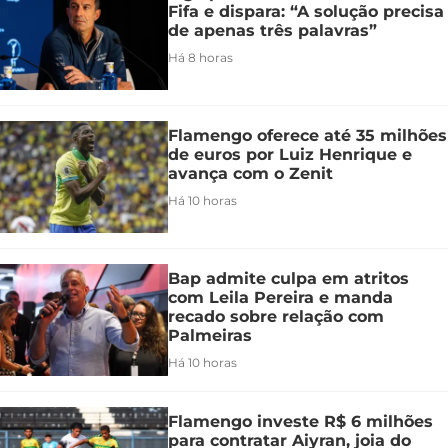
Fifa e dispara: “A solução precisa
de apenas três palavras”
Há 8 horas
Flamengo oferece até 35 milhões
de euros por Luiz Henrique e
avança com o Zenit
Há 10 horas
Bap admite culpa em atritos
com Leila Pereira e manda
recado sobre relação com
Palmeiras
Há 10 horas
Flamengo investe R$ 6 milhões
para contratar Aiyran, joia do