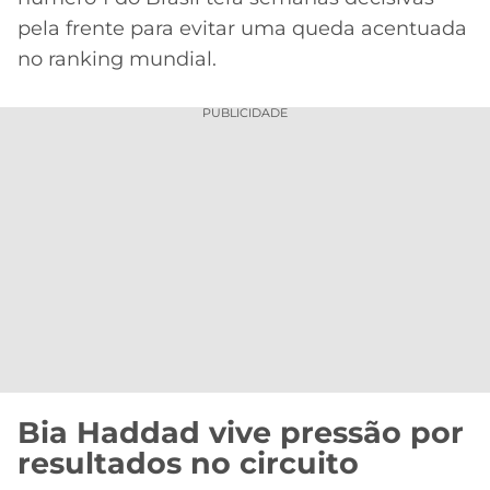
CASSINOS
ONLINE
pela frente para evitar uma queda acentuada
LALIGA
2026
GRÊMIO
no ranking mundial.
ATLÉTICO
PUBLICIDADE
MG
CRUZEIRO
Bia Haddad vive pressão por
resultados no circuito