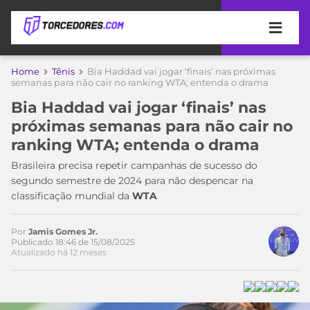
APOSTAS
Home
Tênis
Bia Haddad vai jogar ‘finais’ nas próximas
semanas para não cair no ranking WTA; entenda o drama
ÚLTIMAS
DICAS
Bia Haddad vai jogar ‘finais’ nas
DE
próximas semanas para não cair no
APOSTA
COPA
ranking WTA; entenda o drama
DO
MUNDO
MELHORES
Brasileira precisa repetir campanhas de sucesso do
SITES
segundo semestre de 2024 para não despencar na
DE
classificação mundial da
WTA
TIMES
APOSTAS
2026
Por
Jamis Gomes Jr.
CAMPEONATOS
MEU
Publicado 18:46 de 15/08/2025
Atualizado há 12 meses
TIME
CÓDIGO
MÍDIA
PROMOCIONAL
BRASILEIRÃO
ESPORTIVA
BETBOOM
PALMEIRAS
SÉRIE
Acesse o perfil do autor
A