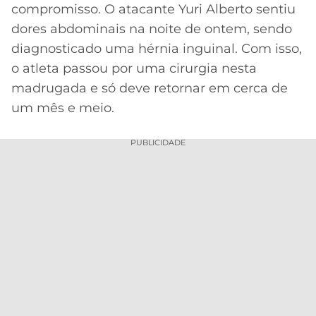
CASSINOS
compromisso. O atacante Yuri Alberto sentiu
ONLINE
LALIGA
dores abdominais na noite de ontem, sendo
2026
GRÊMIO
diagnosticado uma hérnia inguinal. Com isso,
o atleta passou por uma cirurgia nesta
ATLÉTICO
MG
madrugada e só deve retornar em cerca de
um mês e meio.
CRUZEIRO
PUBLICIDADE