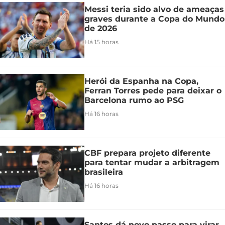
Messi teria sido alvo de ameaças
graves durante a Copa do Mundo
de 2026
Há 15 horas
Herói da Espanha na Copa,
Ferran Torres pede para deixar o
Barcelona rumo ao PSG
Há 16 horas
CBF prepara projeto diferente
para tentar mudar a arbitragem
brasileira
Há 16 horas
Santos dá novo passo para virar