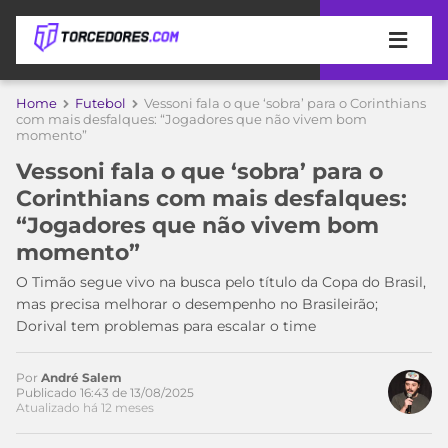
APOSTAS
Home
Futebol
Vessoni fala o que ‘sobra’ para o Corinthians
com mais desfalques: “Jogadores que não vivem bom
momento”
ÚLTIMAS
DICAS
DE
Vessoni fala o que ‘sobra’ para o
APOSTA
COPA
Corinthians com mais desfalques:
Acesse o perfil do autor
DO
“Jogadores que não vivem bom
no Twitter
MUNDO
MELHORES
momento”
SITES
DE
O Timão segue vivo na busca pelo título da Copa do Brasil,
TIMES
APOSTAS
mas precisa melhorar o desempenho no Brasileirão;
2026
Dorival tem problemas para escalar o time
CAMPEONATOS
MEU
TIME
Por
André Salem
CÓDIGO
Publicado 16:43 de 13/08/2025
MÍDIA
PROMOCIONAL
BRASILEIRÃO
Atualizado há 12 meses
ESPORTIVA
BETBOOM
PALMEIRAS
SÉRIE
A