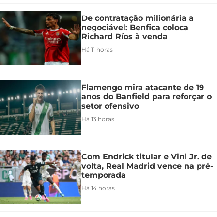
De contratação milionária a
negociável: Benfica coloca
Richard Ríos à venda
Há 11 horas
Flamengo mira atacante de 19
anos do Banfield para reforçar o
setor ofensivo
Há 13 horas
Com Endrick titular e Vini Jr. de
volta, Real Madrid vence na pré-
temporada
Há 14 horas