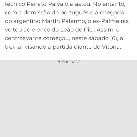
CASSINOS
técnico Renato Paiva o afastou. No entanto,
ONLINE
LALIGA
com a demissão do português e a chegada
2026
GRÊMIO
do argentino Martín Palermo, o ex-Palmeiras
voltou ao elenco do Leão do Pici. Assim, o
ATLÉTICO
MG
centroavante começou, neste sábado (6), a
treinar visando a partida diante do Vitória.
CRUZEIRO
PUBLICIDADE