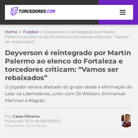
APOSTAS
Home
Futebol
Deyverson é reintegrado por Martín
Palermo ao elenco do Fortaleza e torcedores criticam: “Vamos
ser rebaixados”
ÚLTIMAS
DICAS
DE
Deyverson é reintegrado por Martín
APOSTA
COPA
Palermo ao elenco do Fortaleza e
DO
torcedores criticam: “Vamos ser
MUNDO
MELHORES
rebaixados”
SITES
DE
O jogador estava afastado do grupo desde a eliminação do
TIMES
APOSTAS
Leão na Libertadores, junto com Zé Welison, Emmanuel
2026
Martínez e Magrão
CAMPEONATOS
MEU
TIME
Por
Caian Oliveira
CÓDIGO
Publicado 19:24 de 06/09/2025
MÍDIA
PROMOCIONAL
BRASILEIRÃO
Atualizado há 11 meses
ESPORTIVA
BETBOOM
PALMEIRAS
SÉRIE
A