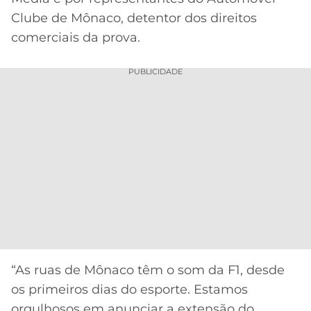
CASSINOS
ONLINE
Clube de Mônaco, detentor dos direitos
LALIGA
2026
GRÊMIO
comerciais da prova.
ATLÉTICO
PUBLICIDADE
MG
CRUZEIRO
“As ruas de Mônaco têm o som da F1, desde
os primeiros dias do esporte. Estamos
orgulhosos em anunciar a extensão do