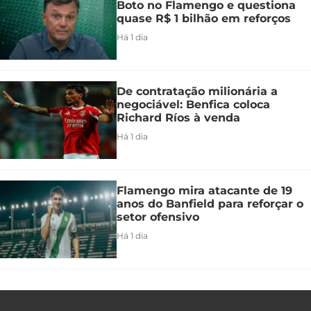
Boto no Flamengo e questiona
quase R$ 1 bilhão em reforços
Há 1 dia
De contratação milionária a
negociável: Benfica coloca
Richard Ríos à venda
Há 1 dia
Flamengo mira atacante de 19
anos do Banfield para reforçar o
setor ofensivo
Há 1 dia