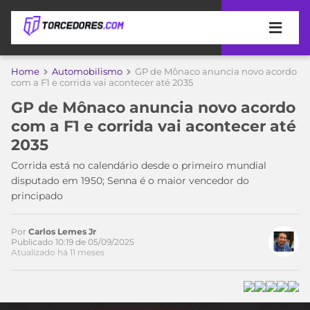
APOSTAS
Home
Automobilismo
GP de Mônaco anuncia novo acordo
com a F1 e corrida vai acontecer até 2035
ÚLTIMAS
DICAS
GP de Mônaco anuncia novo acordo
DE
com a F1 e corrida vai acontecer até
APOSTA
COPA
2035
DO
MUNDO
MELHORES
Corrida está no calendário desde o primeiro mundial
SITES
disputado em 1950; Senna é o maior vencedor do
DE
principado
TIMES
APOSTAS
2026
Por
Carlos Lemes Jr
CAMPEONATOS
MEU
Publicado 10:19 de 05/09/2025
Atualizado há 11 meses
TIME
CÓDIGO
MÍDIA
PROMOCIONAL
BRASILEIRÃO
ESPORTIVA
BETBOOM
PALMEIRAS
SÉRIE
A