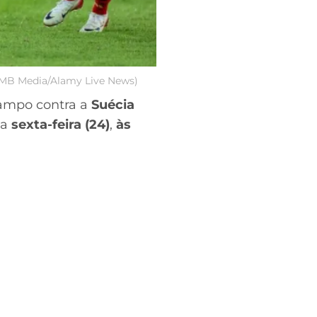
 HMB Media/Alamy Live News)
ampo contra a
Suécia
ta
sexta-feira (24)
,
às