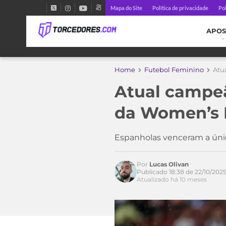
Mapa do Site
Política de privacidade
Pol
APOS
Home
Futebol Feminino
Atu
Atual campeã
da Women’s 
Espanholas venceram a úni
Acesse o perfil do autor
Por
Lucas Olivan
no Twitter
Publicado 18:38 de 22/10/202
Atualizado há 10 meses