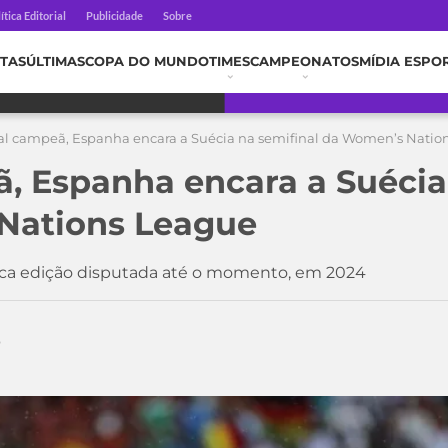
ítica Editorial
Publicidade
Sobre
TAS
ÚLTIMAS
COPA DO MUNDO
TIMES
CAMPEONATOS
MÍDIA ESPO
al campeã, Espanha encara a Suécia na semifinal da Women’s Natio
, Espanha encara a Suécia
Nations League
ca edição disputada até o momento, em 2024
5