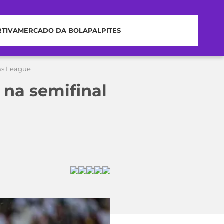
RTIVA
MERCADO DA BOLA
PALPITES
ns League
 na semifinal