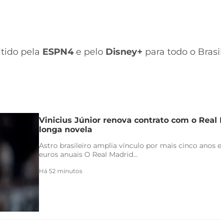
itido pela
ESPN4
e pelo
Disney+
para todo o Brasil
Vinicius Júnior renova contrato com o Real 
longa novela
Astro brasileiro amplia vínculo por mais cinco anos e
euros anuais O Real Madrid...
Há 52 minutos