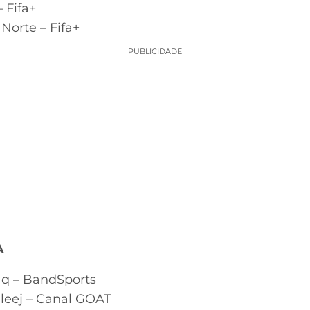
 Fifa+
Norte – Fifa+
PUBLICIDADE
A
faq – BandSports
leej – Canal GOAT