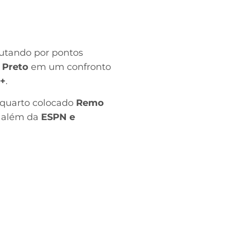
lutando por pontos
 Preto
em um confronto
y+
.
o quarto colocado
Remo
 além da
ESPN e