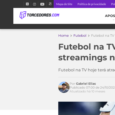
Mapa do Site
Política de privacidade
Pol
APOS
Home
Futebol
Futebol na TV 
Futebol na TV
streamings n
Futebol na TV hoje terá atr
Por
Gabriel Elias
Publicado 07:00 de 24/10/202
Atualizado há 10 meses