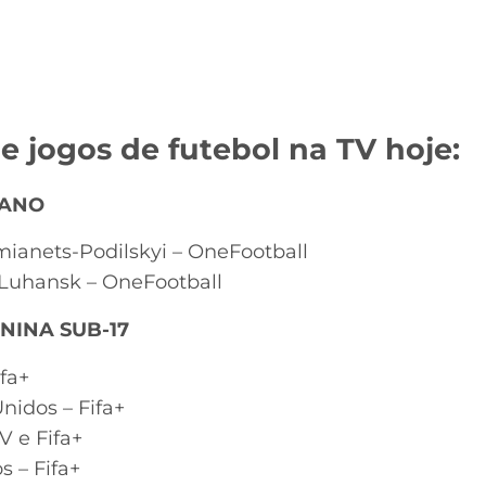
de jogos de futebol na TV hoje:
IANO
ianets-Podilskyi – OneFootball
 Luhansk – OneFootball
NINA SUB-17
fa+
nidos – Fifa+
TV e Fifa+
s – Fifa+