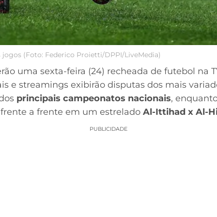
 jogos (Foto: Federico Proietti/DPPI/LiveMedia)
erão uma sexta-feira (24) recheada de futebol na 
s e streamings exibirão disputas dos mais variado
 dos
principais campeonatos nacionais
, enquanto
frente a frente em um estrelado
Al-Ittihad x Al-Hi
PUBLICIDADE