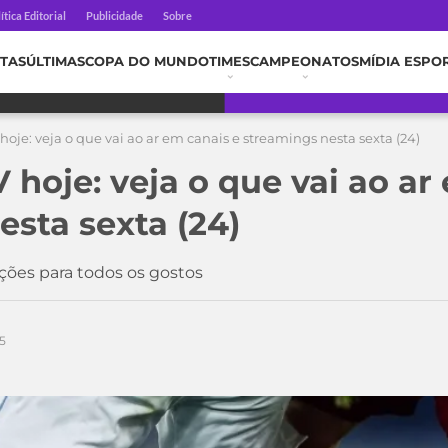
ítica Editorial
Publicidade
Sobre
TAS
ÚLTIMAS
COPA DO MUNDO
TIMES
CAMPEONATOS
MÍDIA ESPO
hoje: veja o que vai ao ar em canais e streamings nesta sexta (24)
 hoje: veja o que vai ao ar
esta sexta (24)
ações para todos os gostos
5