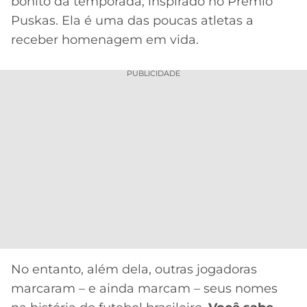
bonito da temporada, inspirado no Prêmio
CASSINOS
ONLINE
Puskas. Ela é uma das poucas atletas a
LALIGA
2026
GRÊMIO
receber homenagem em vida.
ATLÉTICO
PUBLICIDADE
MG
CRUZEIRO
No entanto, além dela, outras jogadoras
marcaram – e ainda marcam – seus nomes