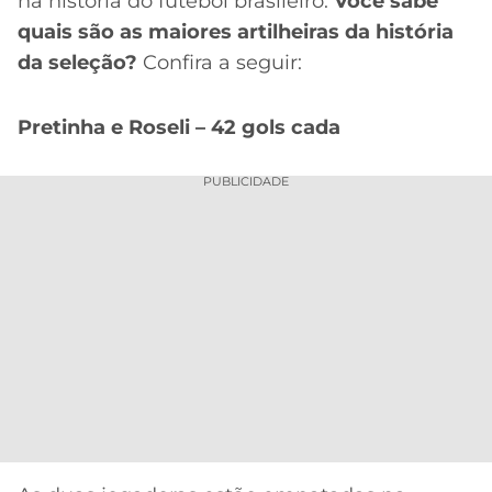
na história do futebol brasileiro.
Você sabe
quais são as maiores artilheiras da história
da seleção?
Confira a seguir:
Pretinha e Roseli – 42 gols cada
PUBLICIDADE