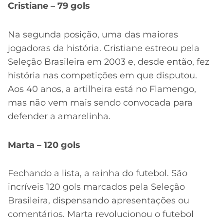
Cristiane – 79 gols
Na segunda posição, uma das maiores
jogadoras da história. Cristiane estreou pela
Seleção Brasileira em 2003 e, desde então, fez
história nas competições em que disputou.
Aos 40 anos, a artilheira está no Flamengo,
mas não vem mais sendo convocada para
defender a amarelinha.
Marta – 120 gols
Fechando a lista, a rainha do futebol. São
incríveis 120 gols marcados pela Seleção
Brasileira, dispensando apresentações ou
comentários. Marta revolucionou o futebol