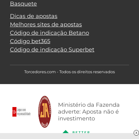
Basquete
Dicas de apostas
Melhores sites de apostas
Código de indicação Betano
Código bet365
Código de indicação Superbet
Torcedores.com - Todos os direitos reservados
Ministério da Fazenda
adverte: Aposta não é
investimento
X