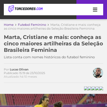
APOSTAS
Home
Futebol Feminino
Marta, Cristiane e mais: conheça
as cinco maiores artilheiras da Seleção Brasileira Feminina
ÚLTIMAS
DICAS
Marta, Cristiane e mais: conheça as
DE
cinco maiores artilheiras da Seleção
APOSTA
COPA
Brasileira Feminina
DO
MUNDO
MELHORES
Lista conta com nomes históricos do futebol feminino
SITES
DE
TIMES
Por
Lucas Olivan
APOSTAS
Publicado 15:19 de 23/10/2025
Atualizado há 10 meses
Acesse o perfil do autor
2026
no Twitter
CAMPEONATOS
MEU
TIME
CÓDIGO
MÍDIA
PROMOCIONAL
BRASILEIRÃO
ESPORTIVA
BETBOOM
PALMEIRAS
SÉRIE
A