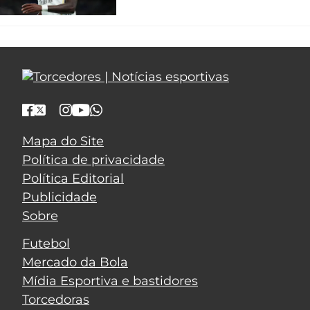
Mapa do Site
Política de privacidade
Política Editorial
Publicidade
Sobre
Futebol
Mercado da Bola
Mídia Esportiva e bastidores
Torcedoras