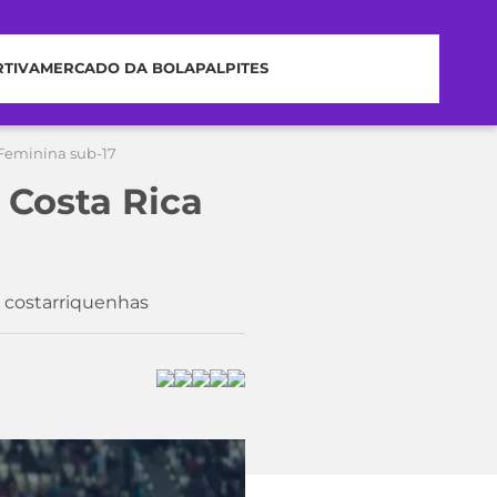
RTIVA
MERCADO DA BOLA
PALPITES
 Feminina sub-17
 Costa Rica
s costarriquenhas