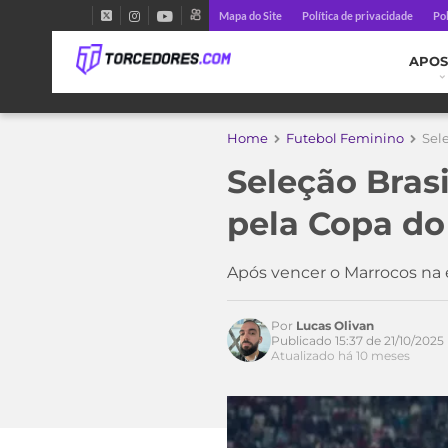
Mapa do Site
Política de privacidade
Pol
APOS
Home
Futebol Feminino
Sel
Seleção Bras
pela Copa do
Após vencer o Marrocos na 
Acesse o perfil do autor
Por
Lucas Olivan
no Twitter
Publicado 15:37 de 21/10/2025
Atualizado há 10 meses