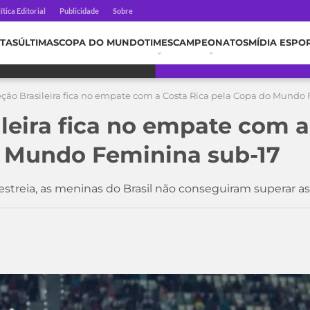
ítica Editorial
Publicidade
Sobre
TAS
ÚLTIMAS
COPA DO MUNDO
TIMES
CAMPEONATOS
MÍDIA ESPO
eção Brasileira fica no empate com a Costa Rica pela Copa do Mundo
ileira fica no empate com a
 Mundo Feminina sub-17
estreia, as meninas do Brasil não conseguiram superar a