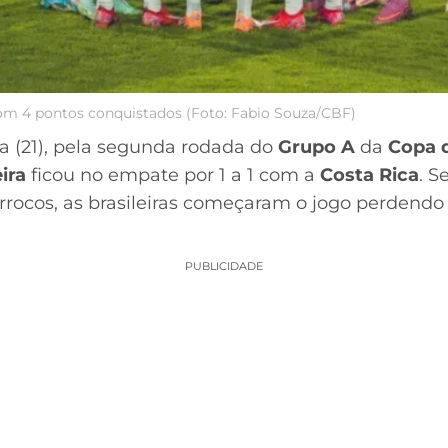
com 4 pontos conquistados (Foto: Fabio Souza/CBF)
ra (21), pela segunda rodada do
Grupo A
da
Copa 
ira
ficou no empate por 1 a 1 com a
Costa Rica
. 
rrocos, as brasileiras começaram o jogo perdendo
PUBLICIDADE