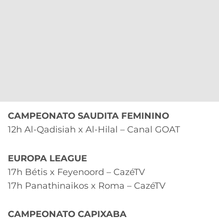
CAMPEONATO SAUDITA FEMININO
12h Al-Qadisiah x Al-Hilal – Canal GOAT
EUROPA LEAGUE
17h Bétis x Feyenoord – CazéTV
17h Panathinaikos x Roma – CazéTV
CAMPEONATO CAPIXABA