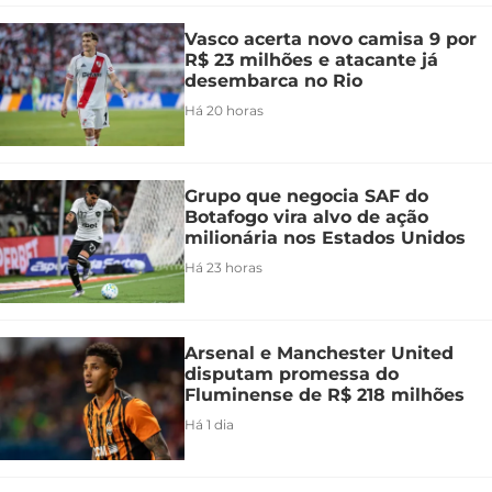
Vasco acerta novo camisa 9 por
R$ 23 milhões e atacante já
desembarca no Rio
Há 20 horas
Grupo que negocia SAF do
Botafogo vira alvo de ação
milionária nos Estados Unidos
Há 23 horas
Arsenal e Manchester United
disputam promessa do
Fluminense de R$ 218 milhões
Há 1 dia