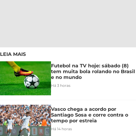
LEIA MAIS
Futebol na TV hoje: sábado (8)
tem muita bola rolando no Brasil
e no mundo
Há 3 horas
Vasco chega a acordo por
Santiago Sosa e corre contra o
tempo por estreia
Há 14 horas