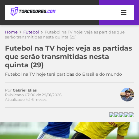
APOSTAS
Home
Futebol
Futebol na TV hoje: veja as partidas que
serão transmitidas nesta quinta (29)
ÚLTIMAS
DICAS
Futebol na TV hoje: veja as partidas
DE
que serão transmitidas nesta
APOSTA
COPA
quinta (29)
DO
MUNDO
MELHORES
Futebol na TV hoje terá partidas do Brasil e do mundo
SITES
DE
TIMES
Por
Gabriel Elias
APOSTAS
Publicado 07:00 de 29/01/2026
Atualizado há 6 meses
2026
CAMPEONATOS
MEU
TIME
CÓDIGO
MÍDIA
PROMOCIONAL
BRASILEIRÃO
ESPORTIVA
BETBOOM
PALMEIRAS
SÉRIE
A