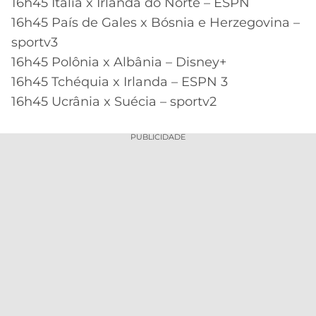
16h45 Itália x Irlanda do Norte – ESPN
16h45 País de Gales x Bósnia e Herzegovina –
sportv3
16h45 Polônia x Albânia – Disney+
16h45 Tchéquia x Irlanda – ESPN 3
16h45 Ucrânia x Suécia – sportv2
PUBLICIDADE