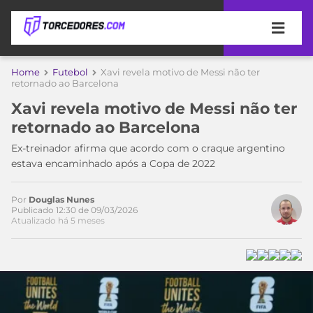
APOSTAS
Home
Futebol
Xavi revela motivo de Messi não ter
retornado ao Barcelona
ÚLTIMAS
DICAS
Xavi revela motivo de Messi não ter
DE
retornado ao Barcelona
APOSTA
COPA
Ex-treinador afirma que acordo com o craque argentino
DO
estava encaminhado após a Copa de 2022
MUNDO
MELHORES
SITES
DE
Por
Douglas Nunes
TIMES
Publicado 12:30 de 09/03/2026
APOSTAS
Atualizado há 5 meses
2026
CAMPEONATOS
MEU
TIME
CÓDIGO
MÍDIA
PROMOCIONAL
BRASILEIRÃO
ESPORTIVA
BETBOOM
PALMEIRAS
SÉRIE
A