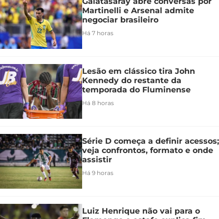
Galatasaray abre conversas por
Martinelli e Arsenal admite
negociar brasileiro
Há 7 horas
Lesão em clássico tira John
Kennedy do restante da
temporada do Fluminense
Há 8 horas
Série D começa a definir acessos;
veja confrontos, formato e onde
assistir
Há 9 horas
Luiz Henrique não vai para o