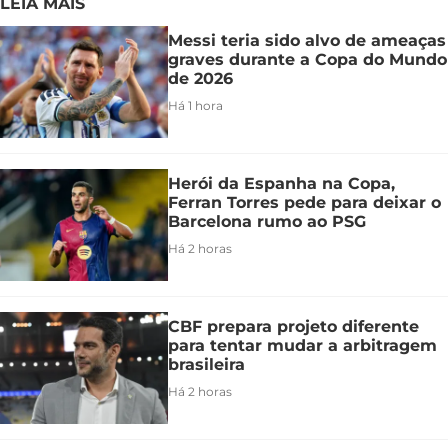
LEIA MAIS
Messi teria sido alvo de ameaças
graves durante a Copa do Mundo
de 2026
Há 1 hora
Herói da Espanha na Copa,
Ferran Torres pede para deixar o
Barcelona rumo ao PSG
Há 2 horas
CBF prepara projeto diferente
para tentar mudar a arbitragem
brasileira
Há 2 horas