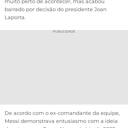
CASSINOS
muito perto de acontecer, mas acabou
ONLINE
barrado por decisão do presidente Joan
LALIGA
2026
GRÊMIO
Laporta.
ATLÉTICO
PUBLICIDADE
MG
CRUZEIRO
De acordo com o ex-comandante da equipe,
Messi demonstrava entusiasmo com a ideia