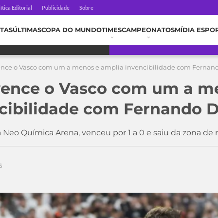
ítica Editorial
Publicidade
Sobre
TAS
ÚLTIMAS
COPA DO MUNDO
TIMES
CAMPEONATOS
MÍDIA ESPO
ence o Vasco com um a menos e amplia invencibilidade com Fernand
vence o Vasco com um a m
cibilidade com Fernando D
 Neo Química Arena, venceu por 1 a 0 e saiu da zona de 
6