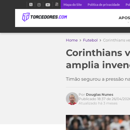
Mapa do Site
Política de privacidade
Pol
APOS
Home
Futebol
Corinthians v
Corinthians 
amplia inven
Timão segurou a pressão na
Por
Douglas Nunes
Publicado 18:37 de 26/04/202
Atualizado há 3 meses