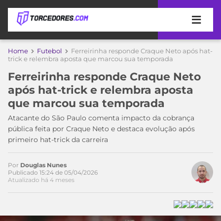
APOSTAS
Home
Futebol
Ferreirinha responde Craque Neto após hat-
trick e relembra aposta que marcou sua temporada
ÚLTIMAS
DICAS
Ferreirinha responde Craque Neto
DE
após hat-trick e relembra aposta
APOSTA
COPA
que marcou sua temporada
DO
MUNDO
MELHORES
Atacante do São Paulo comenta impacto da cobrança
SITES
pública feita por Craque Neto e destaca evolução após
DE
primeiro hat-trick da carreira
TIMES
APOSTAS
2026
Por
Douglas Nunes
CAMPEONATOS
MEU
Publicado 15:24 de 05/04/2026
Atualizado há 4 meses
TIME
CÓDIGO
MÍDIA
PROMOCIONAL
BRASILEIRÃO
ESPORTIVA
BETBOOM
PALMEIRAS
SÉRIE
A