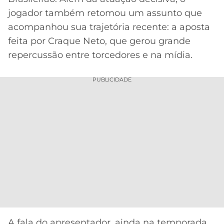
CASSINOS
ONLINE
jogador também retomou um assunto que
LALIGA
2026
GRÊMIO
acompanhou sua trajetória recente: a aposta
feita por Craque Neto, que gerou grande
ATLÉTICO
repercussão entre torcedores e na mídia.
MG
PUBLICIDADE
CRUZEIRO
A fala do apresentador, ainda na temporada