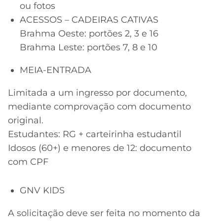
ou fotos
ACESSOS – CADEIRAS CATIVAS
Brahma Oeste: portões 2, 3 e 16
Brahma Leste: portões 7, 8 e 10
MEIA-ENTRADA
Limitada a um ingresso por documento,
mediante comprovação com documento
original.
Estudantes: RG + carteirinha estudantil
Idosos (60+) e menores de 12: documento
com CPF
GNV KIDS
A solicitação deve ser feita no momento da