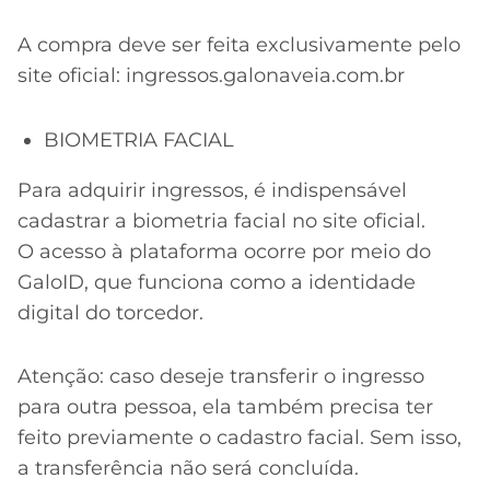
A compra deve ser feita exclusivamente pelo
site oficial: ingressos.galonaveia.com.br
BIOMETRIA FACIAL
Para adquirir ingressos, é indispensável
cadastrar a biometria facial no site oficial.
O acesso à plataforma ocorre por meio do
GaloID, que funciona como a identidade
digital do torcedor.
Atenção: caso deseje transferir o ingresso
para outra pessoa, ela também precisa ter
feito previamente o cadastro facial. Sem isso,
a transferência não será concluída.