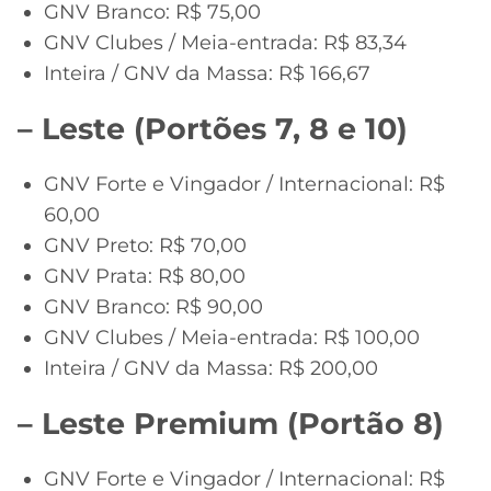
GNV Branco: R$ 75,00
GNV Clubes / Meia-entrada: R$ 83,34
Inteira / GNV da Massa: R$ 166,67
– Leste (Portões 7, 8 e 10)
GNV Forte e Vingador / Internacional: R$
60,00
GNV Preto: R$ 70,00
GNV Prata: R$ 80,00
GNV Branco: R$ 90,00
GNV Clubes / Meia-entrada: R$ 100,00
Inteira / GNV da Massa: R$ 200,00
– Leste Premium (Portão 8)
GNV Forte e Vingador / Internacional: R$