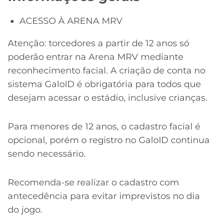
ACESSO À ARENA MRV
Atenção: torcedores a partir de 12 anos só
poderão entrar na Arena MRV mediante
reconhecimento facial. A criação de conta no
sistema GaloID é obrigatória para todos que
desejam acessar o estádio, inclusive crianças.
Para menores de 12 anos, o cadastro facial é
opcional, porém o registro no GaloID continua
sendo necessário.
Recomenda-se realizar o cadastro com
antecedência para evitar imprevistos no dia
do jogo.