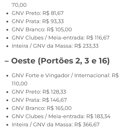
70,00
GNV Preto: R$ 81,67
GNV Prata: R$ 93,33
GNV Branco: R$ 105,00
GNV Clubes / Meia-entrada: R$ 116,67
Inteira / GNV da Massa: R$ 233,33
–
Oeste (Portões 2, 3 e 16)
GNV Forte e Vingador / Internacional: R$
110,00
GNV Preto: R$ 128,33
GNV Prata: R$ 146,67
GNV Branco: R$ 165,00
GNV Clubes / Meia-entrada: R$ 183,34
Inteira / GNV da Massa: R$ 366,67