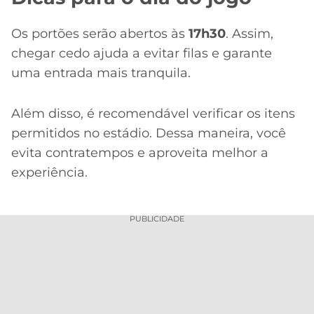
Os portões serão abertos às
17h30
. Assim,
chegar cedo ajuda a evitar filas e garante
uma entrada mais tranquila.
Além disso, é recomendável verificar os itens
permitidos no estádio. Dessa maneira, você
evita contratempos e aproveita melhor a
experiência.
PUBLICIDADE