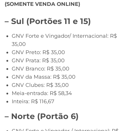
(SOMENTE VENDA ONLINE)
–
Sul (Portões 11 e 15)
GNV Forte e Vingador/ Internacional: R$
35,00
GNV Preto: R$ 35,00
GNV Prata: R$ 35,00
GNV Branco: R$ 35,00
GNV da Massa: R$ 35,00
GNV Clubes: R$ 35,00
Meia-entrada: R$ 58,34
Inteira: R$ 116,67
– Norte (Portão 6)