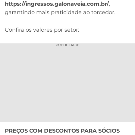
https://ingressos.galonaveia.com.br/
,
garantindo mais praticidade ao torcedor.
Confira os valores por setor:
PUBLICIDADE
PREÇOS COM DESCONTOS PARA SÓCIOS