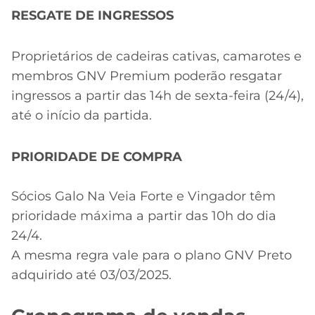
RESGATE DE INGRESSOS
Proprietários de cadeiras cativas, camarotes e
membros GNV Premium poderão resgatar
ingressos a partir das 14h de sexta-feira (24/4),
até o início da partida.
PRIORIDADE DE COMPRA
Sócios Galo Na Veia Forte e Vingador têm
prioridade máxima a partir das 10h do dia
24/4.
A mesma regra vale para o plano GNV Preto
adquirido até 03/03/2025.