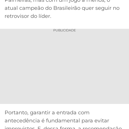
atual campeão do Brasileirão quer seguir no
retrovisor do líder.
PUBLICIDADE
Portanto, garantir a entrada com
antecedência é fundamental para evitar
imprevistos. E, dessa forma, a recomendação