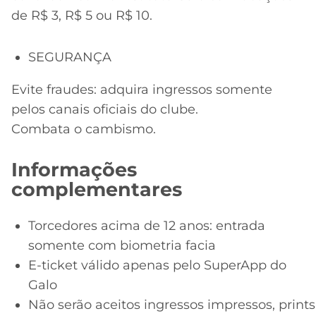
de R$ 3, R$ 5 ou R$ 10.
SEGURANÇA
Evite fraudes: adquira ingressos somente
pelos canais oficiais do clube.
Combata o cambismo.
Informações
complementares
Torcedores acima de 12 anos: entrada
somente com biometria facia
E-ticket válido apenas pelo SuperApp do
Galo
Não serão aceitos ingressos impressos, prints