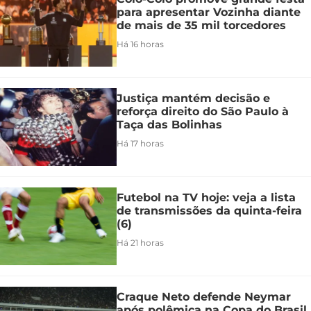
para apresentar Vozinha diante
de mais de 35 mil torcedores
Há 16 horas
Justiça mantém decisão e
reforça direito do São Paulo à
Taça das Bolinhas
Há 17 horas
Futebol na TV hoje: veja a lista
de transmissões da quinta-feira
(6)
Há 21 horas
Craque Neto defende Neymar
após polêmica na Copa do Brasil