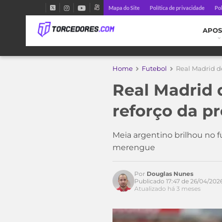
Mapa do Site
Política de privacidade
Pol
APOS
Home
Futebol
Real Madrid d
Real Madrid 
reforço da p
Meia argentino brilhou no f
merengue
Por
Douglas Nunes
Publicado 17:47 de 26/04/202
Atualizado há 3 meses