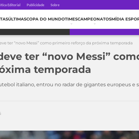
ítica Editorial
Publicidade
Sobre
TAS
ÚLTIMAS
COPA DO MUNDO
TIMES
CAMPEONATOS
MÍDIA ESPO
eve ter “novo Messi” como primeiro reforço da próxima temporada
deve ter “novo Messi” com
róxima temporada
utebol italiano, entrou no radar de gigantes europeus e
6