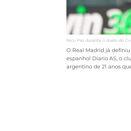
Nico Paz durante o duelo do Com
O Real Madrid já definiu
espanhol Diario AS, o c
argentino de 21 anos qu