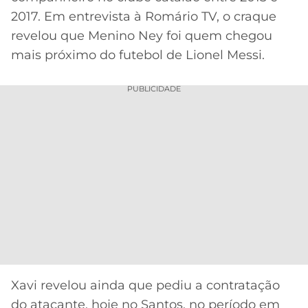
CASSINOS
2017. Em entrevista à Romário TV, o craque
ONLINE
LALIGA
2026
GRÊMIO
revelou que Menino Ney foi quem chegou
mais próximo do futebol de Lionel Messi.
ATLÉTICO
MG
PUBLICIDADE
CRUZEIRO
Xavi revelou ainda que pediu a contratação
do atacante, hoje no Santos, no período em