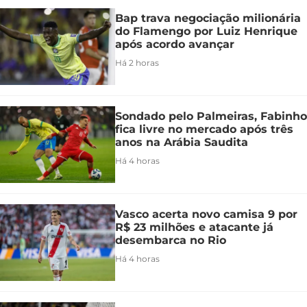
Bap trava negociação milionária
do Flamengo por Luiz Henrique
após acordo avançar
Há 2 horas
Sondado pelo Palmeiras, Fabinho
fica livre no mercado após três
anos na Arábia Saudita
Há 4 horas
Vasco acerta novo camisa 9 por
R$ 23 milhões e atacante já
desembarca no Rio
Há 4 horas