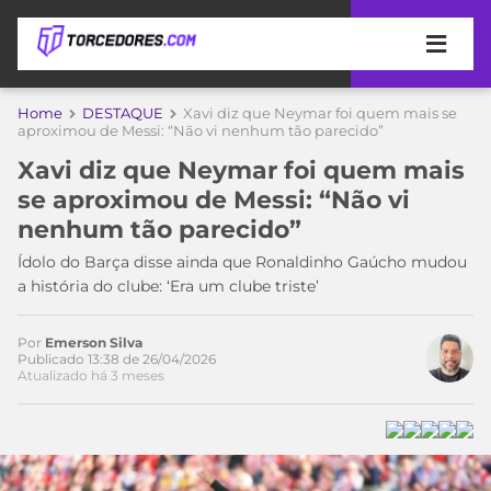
APOSTAS
Home
DESTAQUE
Xavi diz que Neymar foi quem mais se
aproximou de Messi: “Não vi nenhum tão parecido”
ÚLTIMAS
DICAS
Xavi diz que Neymar foi quem mais
DE
se aproximou de Messi: “Não vi
APOSTA
COPA
nenhum tão parecido”
DO
MUNDO
MELHORES
Ídolo do Barça disse ainda que Ronaldinho Gaúcho mudou
SITES
a história do clube: ‘Era um clube triste’
DE
TIMES
APOSTAS
Por
Emerson Silva
2026
Publicado 13:38 de 26/04/2026
Atualizado há 3 meses
CAMPEONATOS
MEU
Acesse o perfil do autor
TIME
CÓDIGO
no Twitter
MÍDIA
PROMOCIONAL
BRASILEIRÃO
ESPORTIVA
BETBOOM
PALMEIRAS
SÉRIE
A