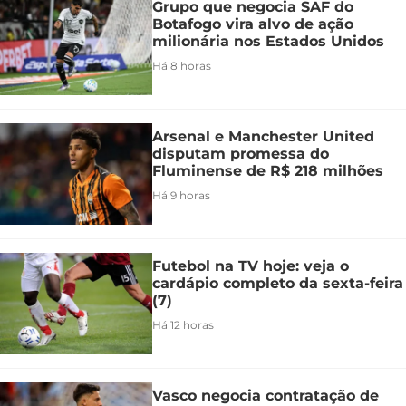
Grupo que negocia SAF do
Botafogo vira alvo de ação
milionária nos Estados Unidos
Há 8 horas
Arsenal e Manchester United
disputam promessa do
Fluminense de R$ 218 milhões
Há 9 horas
Futebol na TV hoje: veja o
cardápio completo da sexta-feira
(7)
Há 12 horas
Vasco negocia contratação de