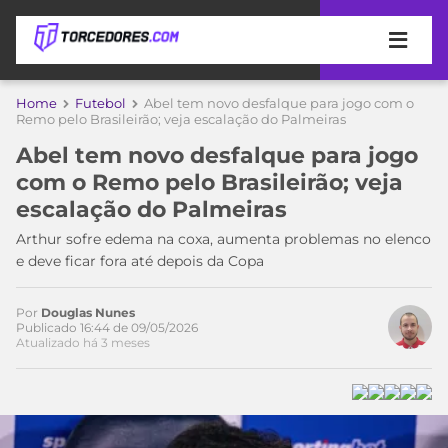
APOSTAS
Home
Futebol
Abel tem novo desfalque para jogo com o
Remo pelo Brasileirão; veja escalação do Palmeiras
ÚLTIMAS
DICAS
Abel tem novo desfalque para jogo
DE
com o Remo pelo Brasileirão; veja
APOSTA
COPA
escalação do Palmeiras
DO
MUNDO
MELHORES
Arthur sofre edema na coxa, aumenta problemas no elenco
SITES
e deve ficar fora até depois da Copa
DE
TIMES
APOSTAS
Por
Douglas Nunes
2026
Publicado 16:44 de 09/05/2026
Atualizado há 3 meses
CAMPEONATOS
MEU
TIME
CÓDIGO
MÍDIA
PROMOCIONAL
BRASILEIRÃO
ESPORTIVA
BETBOOM
PALMEIRAS
SÉRIE
A