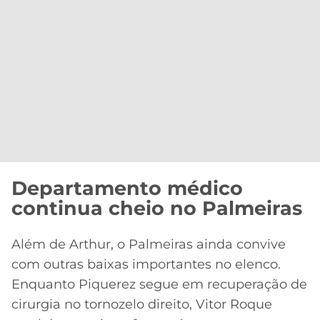
Departamento médico
continua cheio no Palmeiras
Além de Arthur, o Palmeiras ainda convive
com outras baixas importantes no elenco.
Enquanto Piquerez segue em recuperação de
cirurgia no tornozelo direito, Vitor Roque