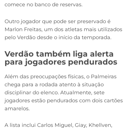
comece no banco de reservas.
Outro jogador que pode ser preservado é
Marlon Freitas, um dos atletas mais utilizados
pelo Verdão desde o início da temporada.
Verdão também liga alerta
para jogadores pendurados
Além das preocupações físicas, o Palmeiras
chega para a rodada atento à situação
disciplinar do elenco. Atualmente, sete
jogadores estão pendurados com dois cartões
amarelos.
A lista inclui Carlos Miguel, Giay, Khellven,