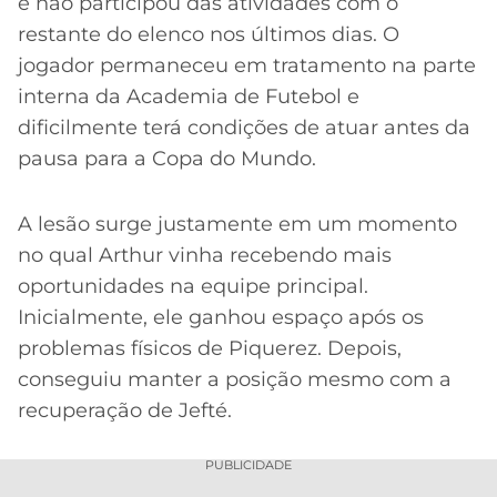
e não participou das atividades com o
restante do elenco nos últimos dias. O
jogador permaneceu em tratamento na parte
interna da Academia de Futebol e
dificilmente terá condições de atuar antes da
pausa para a Copa do Mundo.
A lesão surge justamente em um momento
no qual Arthur vinha recebendo mais
oportunidades na equipe principal.
Inicialmente, ele ganhou espaço após os
problemas físicos de Piquerez. Depois,
conseguiu manter a posição mesmo com a
recuperação de Jefté.
PUBLICIDADE