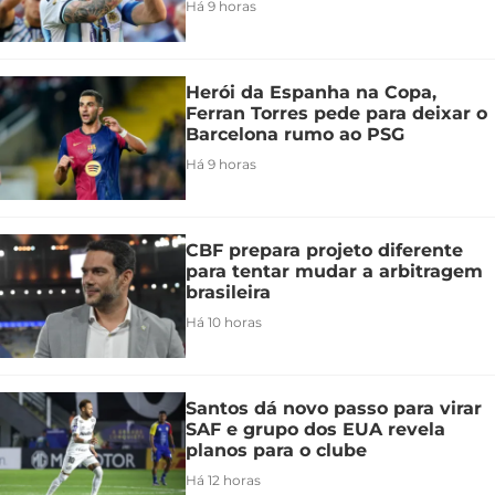
Há 9 horas
Herói da Espanha na Copa,
Ferran Torres pede para deixar o
Barcelona rumo ao PSG
Há 9 horas
CBF prepara projeto diferente
para tentar mudar a arbitragem
brasileira
Há 10 horas
Santos dá novo passo para virar
SAF e grupo dos EUA revela
planos para o clube
Há 12 horas