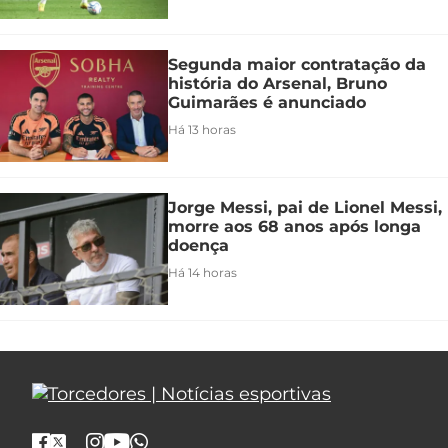
Segunda maior contratação da
história do Arsenal, Bruno
Guimarães é anunciado
Há 13 horas
Jorge Messi, pai de Lionel Messi,
morre aos 68 anos após longa
doença
Há 14 horas