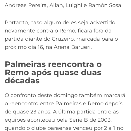
Andreas Pereira, Allan, Luighi e Ramón Sosa.
Portanto, caso algum deles seja advertido
novamente contra o Remo, ficará fora da
partida diante do Cruzeiro, marcada para o
próximo dia 16, na Arena Barueri.
Palmeiras reencontra o
Remo após quase duas
décadas
O confronto deste domingo também marcará
o reencontro entre Palmeiras e Remo depois
de quase 23 anos. A última partida entre as
equipes aconteceu pela Série B de 2003,
quando o clube paraense venceu por 2 a 1 no