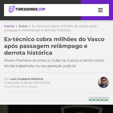
APOSTAS
Home
Extra
Ex-técnico cobra milhões do Vasco após
passagem relâmpago e derrota histórica
ÚLTIMAS
DICAS
Ex-técnico cobra milhões do Vasco
DE
após passagem relâmpago e
APOSTA
COPA
derrota histórica
DO
MUNDO
MELHORES
Álvaro Pacheco acionou o clube na Justiça e tenta incluir
SITES
dívida trabalhista na recuperação judicial
DE
TIMES
APOSTAS
Por
Luiz Gustavo Moreira
2026
Publicado 10:38 de 09/05/2026
Atualizado há 3 meses
CAMPEONATOS
MEU
TIME
CÓDIGO
MÍDIA
PROMOCIONAL
BRASILEIRÃO
ESPORTIVA
BETBOOM
PALMEIRAS
SÉRIE
A