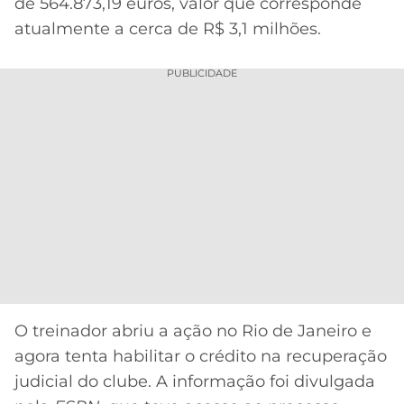
CASSINOS
de 564.873,19 euros, valor que corresponde
ONLINE
atualmente a cerca de R$ 3,1 milhões.
LALIGA
2026
GRÊMIO
PUBLICIDADE
ATLÉTICO
MG
CRUZEIRO
O treinador abriu a ação no Rio de Janeiro e
agora tenta habilitar o crédito na recuperação
judicial do clube. A informação foi divulgada