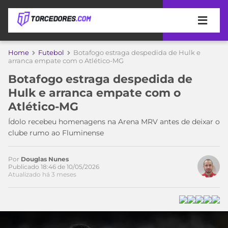
APOSTAS
Home
Futebol
Botafogo estraga despedida de Hulk e
arranca empate com o Atlético-MG
ÚLTIMAS
DICAS
Botafogo estraga despedida de
DE
Hulk e arranca empate com o
APOSTA
COPA
Atlético-MG
DO
MUNDO
MELHORES
Ídolo recebeu homenagens na Arena MRV antes de deixar o
SITES
clube rumo ao Fluminense
DE
TIMES
APOSTAS
Por
Douglas Nunes
2026
Publicado 18:46 de 10/05/2026
Atualizado há 3 meses
CAMPEONATOS
MEU
TIME
CÓDIGO
MÍDIA
PROMOCIONAL
BRASILEIRÃO
ESPORTIVA
BETBOOM
PALMEIRAS
SÉRIE
A