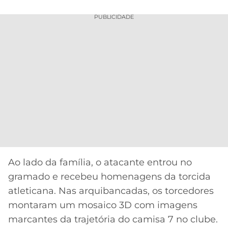
CASSINOS
ONLINE
LALIGA
PUBLICIDADE
2026
GRÊMIO
ATLÉTICO
MG
CRUZEIRO
Ao lado da família, o atacante entrou no
gramado e recebeu homenagens da torcida
atleticana. Nas arquibancadas, os torcedores
montaram um mosaico 3D com imagens
marcantes da trajetória do camisa 7 no clube.