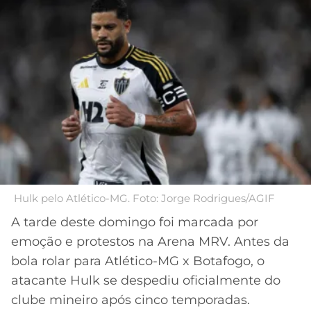
MERCADO
CÓDIGO
CORINTHIANS
DA
DE
LIBERTADORES
BOLA
INDICAÇÃO
SÃO
BET365
PAULO
COPA
PALPITES
DO
CÓDIGO
BRASIL
SANTOS
BETANO
PREMIER
FLAMENGO
MELHORES
LEAGUE
APPS
DE
FLUMINENSE
COPA
Hulk pelo Atlético-MG. Foto: Jorge Rodrigues/AGIF
APOSTAS
SUL-
A tarde deste domingo foi marcada por
BOTAFOGO
AMERICANA
emoção e protestos na Arena MRV. Antes da
CASSINOS
ONLINE
bola rolar para Atlético-MG x Botafogo, o
VASCO
LIGA
atacante Hulk se despediu oficialmente do
DOS
MELHORES
CAMPEÕES
clube mineiro após cinco temporadas.
INTERNACIONAL