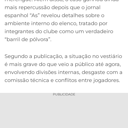
mais repercussão depois que o jornal
espanhol “As” revelou detalhes sobre o
ambiente interno do elenco, tratado por
integrantes do clube como um verdadeiro
“barril de pólvora”.
Segundo a publicação, a situação no vestiário
é mais grave do que veio a público até agora,
envolvendo divisões internas, desgaste com a
comissão técnica e conflitos entre jogadores.
PUBLICIDADE