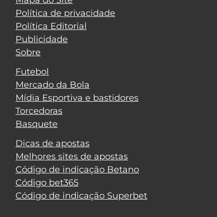
Mapa do Site
Política de privacidade
Política Editorial
Publicidade
Sobre
Futebol
Mercado da Bola
Mídia Esportiva e bastidores
Torcedoras
Basquete
Dicas de apostas
Melhores sites de apostas
Código de indicação Betano
Código bet365
Código de indicação Superbet