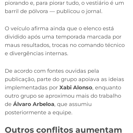
piorando e, para piorar tudo, o vestiário é um
barril de pólvora — publicou o jornal.
O veículo afirma ainda que o elenco está
dividido após uma temporada marcada por
maus resultados, trocas no comando técnico
e divergências internas.
De acordo com fontes ouvidas pela
publicação, parte do grupo apoiava as ideias
implementadas por
Xabi Alonso
, enquanto
outro grupo se aproximou mais do trabalho
de
Álvaro Arbeloa
, que assumiu
posteriormente a equipe.
Outros conflitos aumentam