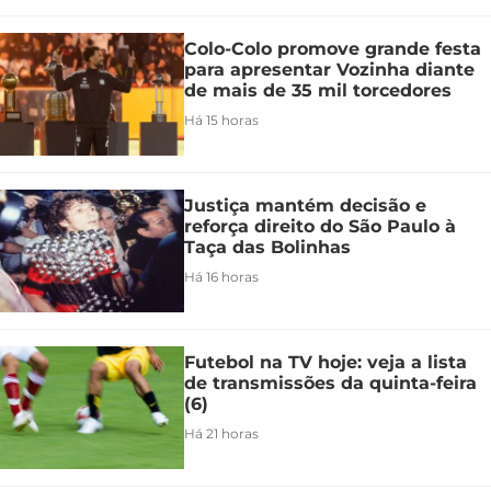
Colo-Colo promove grande festa
para apresentar Vozinha diante
de mais de 35 mil torcedores
Há 15 horas
Justiça mantém decisão e
reforça direito do São Paulo à
Taça das Bolinhas
Há 16 horas
Futebol na TV hoje: veja a lista
de transmissões da quinta-feira
(6)
Há 21 horas