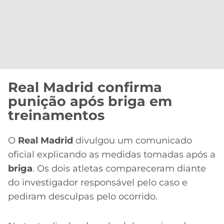
Real Madrid confirma
punição após briga em
treinamentos
O
Real Madrid
divulgou um comunicado
oficial explicando as medidas tomadas após a
briga
. Os dois atletas compareceram diante
do investigador responsável pelo caso e
pediram desculpas pelo ocorrido.