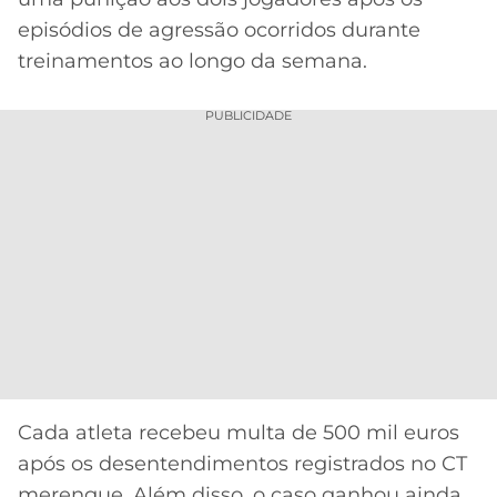
CASSINOS
ONLINE
episódios de agressão ocorridos durante
LALIGA
2026
GRÊMIO
treinamentos ao longo da semana.
ATLÉTICO
PUBLICIDADE
MG
CRUZEIRO
Cada atleta recebeu multa de 500 mil euros
após os desentendimentos registrados no CT
merengue. Além disso, o caso ganhou ainda