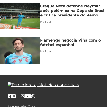
Craque Neto defende Neymar
após polêmica na Copa do Brasil
e critica presidente do Remo
Há 1 dia
Flamengo negocia Viña com o
futebol espanhol
Há 1 dia