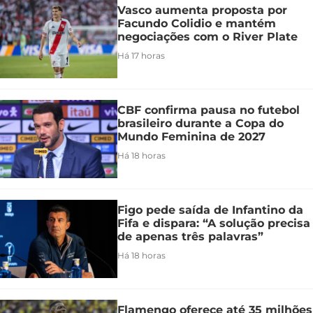
Vasco aumenta proposta por
Facundo Colidio e mantém
negociações com o River Plate
Há 17 horas
CBF confirma pausa no futebol
brasileiro durante a Copa do
Mundo Feminina de 2027
Há 18 horas
Figo pede saída de Infantino da
Fifa e dispara: “A solução precisa
de apenas três palavras”
Há 18 horas
Flamengo oferece até 35 milhões