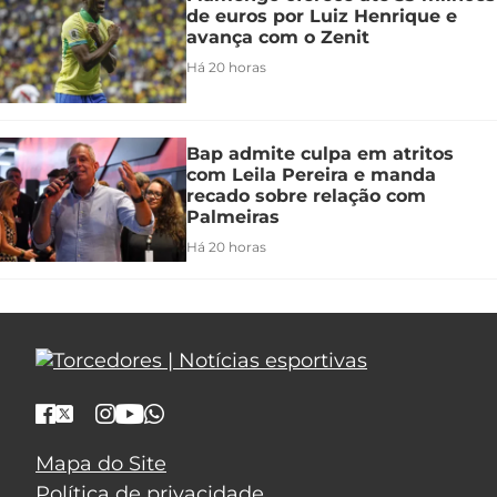
de euros por Luiz Henrique e
avança com o Zenit
Há 20 horas
Bap admite culpa em atritos
com Leila Pereira e manda
recado sobre relação com
Palmeiras
Há 20 horas
Mapa do Site
Política de privacidade