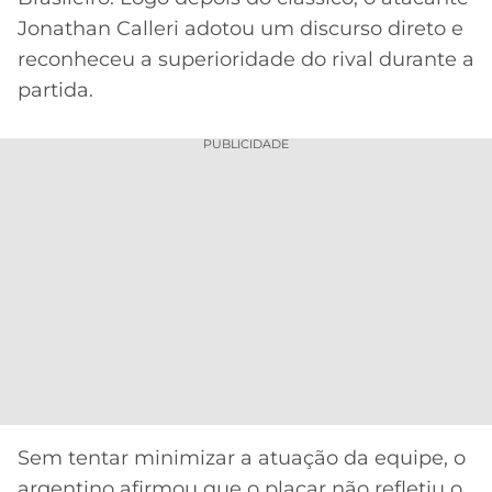
CASSINOS
ONLINE
Jonathan Calleri adotou um discurso direto e
LALIGA
2026
GRÊMIO
reconheceu a superioridade do rival durante a
partida.
ATLÉTICO
MG
PUBLICIDADE
CRUZEIRO
Sem tentar minimizar a atuação da equipe, o
argentino afirmou que o placar não refletiu o