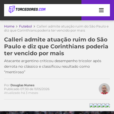
APOSTAS
Home
Futebol
Calleri admite atuação ruim do São Paulo e
diz que Corinthians poderia ter vencido por mais
ÚLTIMAS
DICAS
Calleri admite atuação ruim do São
DE
Paulo e diz que Corinthians poderia
APOSTA
COPA
ter vencido por mais
DO
MUNDO
MELHORES
Atacante argentino criticou desempenho tricolor após
SITES
derrota no clássico e classificou resultado como
DE
“mentiroso”
TIMES
APOSTAS
2026
Por
Douglas Nunes
CAMPEONATOS
MEU
Publicado 07:30 de 11/05/2026
Atualizado há 3 meses
TIME
CÓDIGO
MÍDIA
PROMOCIONAL
BRASILEIRÃO
ESPORTIVA
BETBOOM
PALMEIRAS
SÉRIE
A