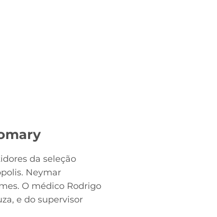
Comary
idores da seleção
ópolis. Neymar
ames. O médico Rodrigo
za, e do supervisor