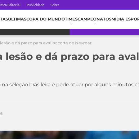
ítica Editorial
Publicidade
Sobre
TAS
ÚLTIMAS
COPA DO MUNDO
TIMES
CAMPEONATOS
MÍDIA ESPO
lesão e dá prazo para avaliar corte de Neymar
lesão e dá prazo para aval
a seleção brasileira e pode atuar por alguns minutos co
26