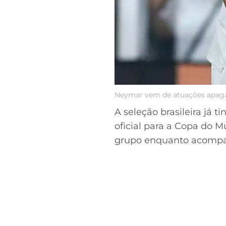
Neymar vem de atuações apagad
A seleção brasileira j
oficial para a Copa do 
grupo enquanto acompanh