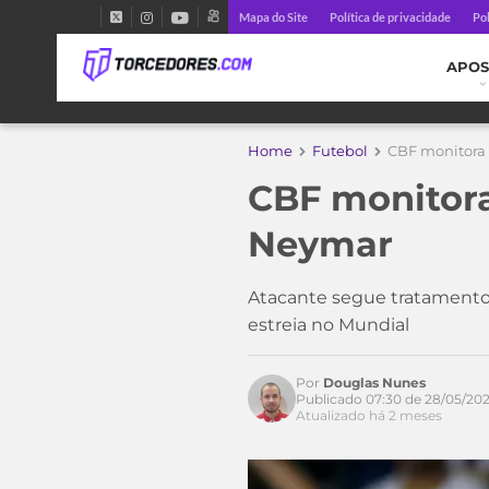
Mapa do Site
Política de privacidade
Pol
APOS
Home
Futebol
CBF monitora 
CBF monitora 
Neymar
Atacante segue tratamento n
estreia no Mundial
Por
Douglas Nunes
Publicado 07:30 de 28/05/20
Atualizado há 2 meses