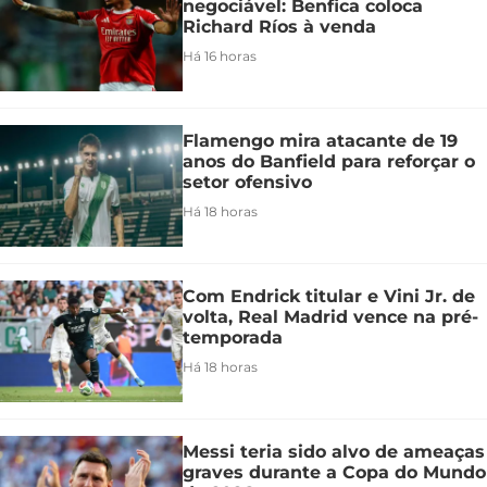
negociável: Benfica coloca
Richard Ríos à venda
Há 16 horas
Flamengo mira atacante de 19
anos do Banfield para reforçar o
setor ofensivo
Há 18 horas
Com Endrick titular e Vini Jr. de
volta, Real Madrid vence na pré-
temporada
Há 18 horas
Messi teria sido alvo de ameaças
graves durante a Copa do Mundo