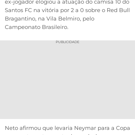
CASSINOS
ex-jogador elogiou a atuação do camisa 10 do
ONLINE
Santos FC na vitória por 2 a 0 sobre o Red Bull
LALIGA
2026
GRÊMIO
Bragantino, na Vila Belmiro, pelo
Campeonato Brasileiro.
ATLÉTICO
MG
PUBLICIDADE
CRUZEIRO
Neto afirmou que levaria Neymar para a Copa