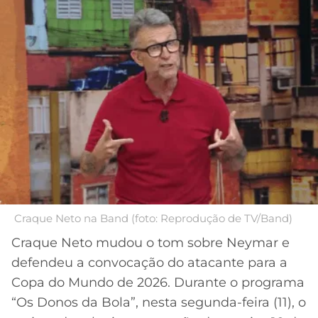
MERCADO
CÓDIGO
CORINTHIANS
DA
DE
LIBERTADORES
BOLA
INDICAÇÃO
SÃO
BET365
PAULO
COPA
PALPITES
DO
CÓDIGO
BRASIL
SANTOS
BETANO
PREMIER
FLAMENGO
MELHORES
LEAGUE
APPS
DE
FLUMINENSE
COPA
APOSTAS
SUL-
Craque Neto na Band (foto: Reprodução de TV/Band)
BOTAFOGO
AMERICANA
Craque Neto mudou o tom sobre Neymar e
CASSINOS
defendeu a convocação do atacante para a
ONLINE
VASCO
LIGA
Copa do Mundo de 2026. Durante o programa
DOS
“Os Donos da Bola”, nesta segunda-feira (11), o
MELHORES
CAMPEÕES
INTERNACIONAL