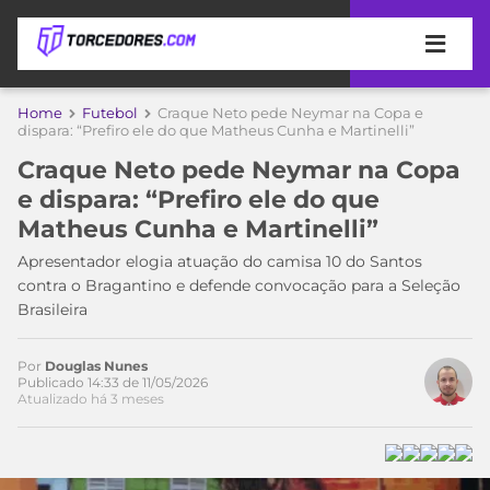
APOSTAS
Home
Futebol
Craque Neto pede Neymar na Copa e
dispara: “Prefiro ele do que Matheus Cunha e Martinelli”
ÚLTIMAS
DICAS
Craque Neto pede Neymar na Copa
DE
e dispara: “Prefiro ele do que
APOSTA
COPA
Matheus Cunha e Martinelli”
DO
MUNDO
MELHORES
Apresentador elogia atuação do camisa 10 do Santos
SITES
contra o Bragantino e defende convocação para a Seleção
DE
Brasileira
TIMES
APOSTAS
2026
Por
Douglas Nunes
CAMPEONATOS
MEU
Publicado 14:33 de 11/05/2026
Atualizado há 3 meses
TIME
CÓDIGO
MÍDIA
PROMOCIONAL
BRASILEIRÃO
ESPORTIVA
BETBOOM
PALMEIRAS
SÉRIE
A