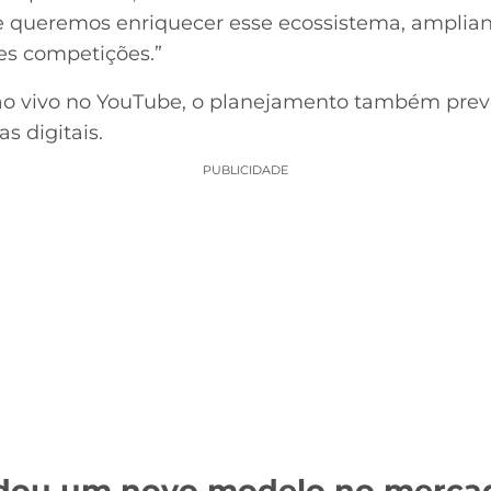
e queremos enriquecer esse ecossistema, amplian
s competições.”
ao vivo no YouTube, o planejamento também prevê
s digitais.
PUBLICIDADE
idou um novo modelo no merca