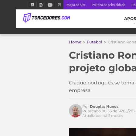
Mapa do Site
Política de privacidade
Pol
APOS
Home
Futebol
Cristiano Rona
Cristiano Ro
projeto globa
Craque português se torna a
empresa
Por
Douglas Nunes
Publicado 08:56 de 14/05/202
Atualizado há 3 meses