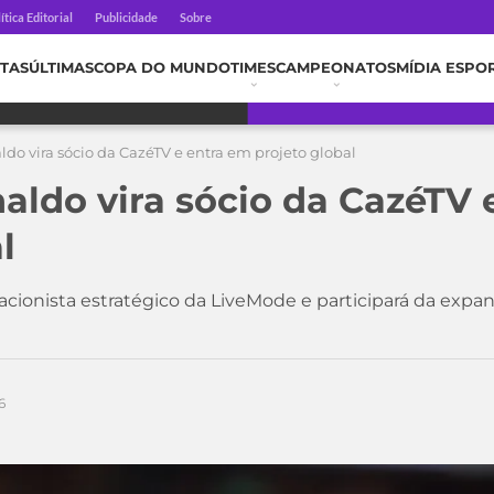
ítica Editorial
Publicidade
Sobre
TAS
ÚLTIMAS
COPA DO MUNDO
TIMES
CAMPEONATOS
MÍDIA ESPO
ldo vira sócio da CazéTV e entra em projeto global
naldo vira sócio da CazéTV 
l
cionista estratégico da LiveMode e participará da expan
6