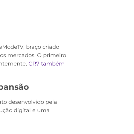
veModeTV, braço criado
ros mercados. O primeiro
centemente,
CR7 também
xpansão
ato desenvolvido pela
dução digital e uma